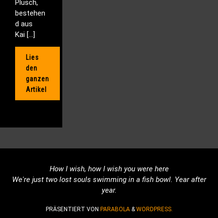
Plüsch,
bestehen
d aus
Kai […]
Lies
den
ganzen
Artikel
How I wish, how I wish you were here
We're just two lost souls swimming in a fish bowl. Year after
year.
PRÄSENTIERT VON
PARABOLA
&
WORDPRESS.