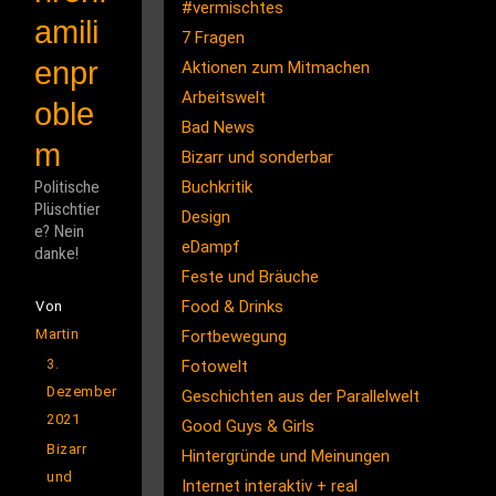
#vermischtes
amili
7 Fragen
enpr
Aktionen zum Mitmachen
Arbeitswelt
oble
Bad News
m
Bizarr und sonderbar
Politische
Buchkritik
Plüschtier
Design
e? Nein
eDampf
danke!
Feste und Bräuche
Food & Drinks
Von
Martin
Fortbewegung
3.
Fotowelt
Dezember
Geschichten aus der Parallelwelt
2021
Good Guys & Girls
Bizarr
Hintergründe und Meinungen
und
Internet interaktiv + real