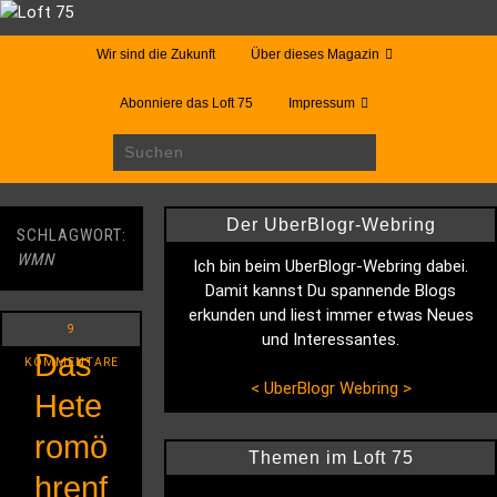
Wir sind die Zukunft
Über dieses Magazin
Abonniere das Loft 75
Impressum
Der UberBlogr-Webring
SCHLAGWORT:
WMN
Ich bin beim UberBlogr-Webring dabei.
Damit kannst Du spannende Blogs
erkunden und liest immer etwas Neues
9
und Interessantes.
Das
KOMMENTARE
<
UberBlogr Webring
>
Hete
romö
Themen im Loft 75
hrenf