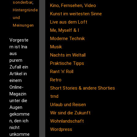
sonderbar
,
Kino, Fernsehen, Video
Hintergründe
Kunst im weitesten Sinne
und
Live aus dem Loft
Meinungen
Me, Myself & I
Moderne Technik
Vorgeste
rn ist Ina
Musik
aus
Nachts im Weltall
purem
Praktische Tipps
Zufall ein
Rant 'n' Roll
Artikel in
Retro
einem
Online-
Short Stories & andere Shorties
Magazin
trnd
unter die
Urlaub und Reisen
Augen
Wir sind die Zukunft
gekomme
n, den ich
Wohnlandschaft
nicht
Wordpress
unkomme