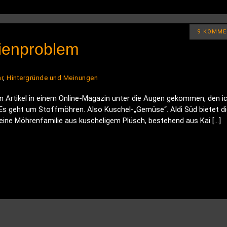
9 KOMME
ienproblem
r
,
Hintergründe und Meinungen
in Artikel in einem Online-Magazin unter die Augen gekommen, den i
s geht um Stoffmöhren. Also Kuschel-„Gemüse“. Aldi Süd bietet di
leine Möhrenfamilie aus kuscheligem Plüsch, bestehend aus Kai […]