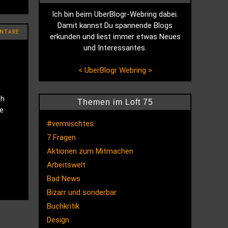
Ich bin beim UberBlogr-Webring dabei.
Damit kannst Du spannende Blogs
NTARE
erkunden und liest immer etwas Neues
und Interessantes.
<
UberBlogr Webring
>
ch
Themen im Loft 75
e
#vermischtes
7 Fragen
Aktionen zum Mitmachen
Arbeitswelt
Bad News
Bizarr und sonderbar
Buchkritik
Design