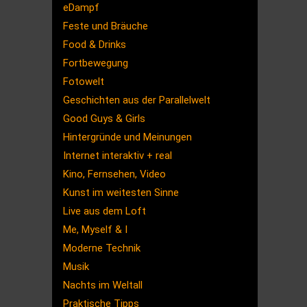
eDampf
Feste und Bräuche
Food & Drinks
Fortbewegung
Fotowelt
Geschichten aus der Parallelwelt
Good Guys & Girls
Hintergründe und Meinungen
Internet interaktiv + real
Kino, Fernsehen, Video
Kunst im weitesten Sinne
Live aus dem Loft
Me, Myself & I
Moderne Technik
Musik
Nachts im Weltall
Praktische Tipps