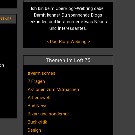
Ich bin beim UberBlogr-Webring dabei.
Damit kannst Du spannende Blogs
NTARE
erkunden und liest immer etwas Neues
und Interessantes.
<
UberBlogr Webring
>
Themen im Loft 75
ch
#vermischtes
7 Fragen
Aktionen zum Mitmachen
Arbeitswelt
Bad News
Bizarr und sonderbar
Buchkritik
Design