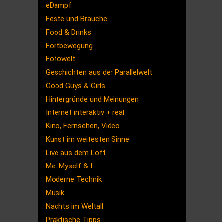
eDampf
Feste und Bräuche
Food & Drinks
Fortbewegung
Fotowelt
Geschichten aus der Parallelwelt
Good Guys & Girls
Hintergründe und Meinungen
Internet interaktiv + real
Kino, Fernsehen, Video
Kunst im weitesten Sinne
Live aus dem Loft
Me, Myself & I
Moderne Technik
Musik
Nachts im Weltall
Praktische Tipps