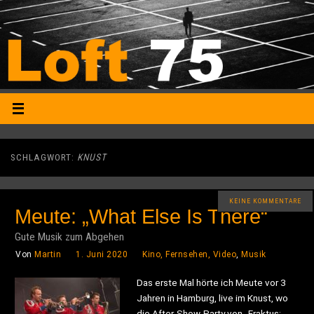
SCHLAGWORT:
KNUST
KEINE KOMMENTARE
Meute: „What Else Is There“
Gute Musik zum Abgehen
Von
Martin
1. Juni 2020
Kino, Fernsehen, Video
,
Musik
Das erste Mal hörte ich Meute vor 3
Jahren in Hamburg, live im Knust, wo
die After-Show-Party von „Fraktus: