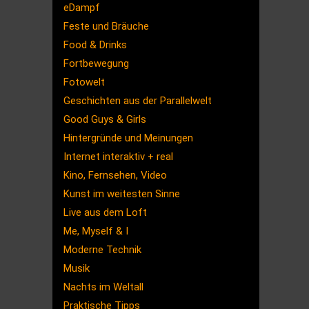
eDampf
Feste und Bräuche
Food & Drinks
Fortbewegung
Fotowelt
Geschichten aus der Parallelwelt
Good Guys & Girls
Hintergründe und Meinungen
Internet interaktiv + real
Kino, Fernsehen, Video
Kunst im weitesten Sinne
Live aus dem Loft
Me, Myself & I
Moderne Technik
Musik
Nachts im Weltall
Praktische Tipps