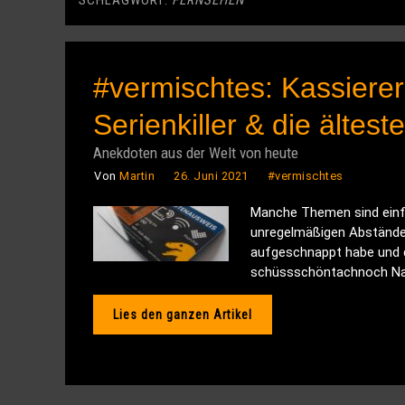
SCHLAGWORT:
FERNSEHEN
#vermischtes: Kassier
Serienkiller & die ältes
Anekdoten aus der Welt von heute
Von
Martin
26. Juni 2021
#vermischtes
Manche Themen sind einfac
unregelmäßigen Abständen 
aufgeschnappt habe und di
schüssschöntachnoch Na, 
Lies den ganzen Artikel