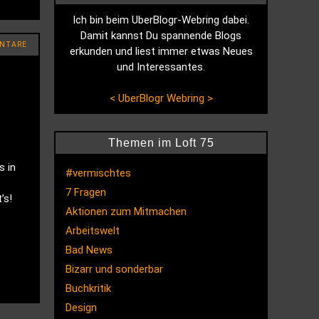
Ich bin beim UberBlogr-Webring dabei.
Damit kannst Du spannende Blogs
NTARE
erkunden und liest immer etwas Neues
und Interessantes.
<
UberBlogr Webring
>
Themen im Loft 75
s in
#vermischtes
7 Fragen
’s!
Aktionen zum Mitmachen
Arbeitswelt
Bad News
Bizarr und sonderbar
Buchkritik
Design