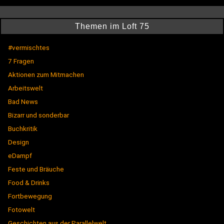
Themen im Loft 75
#vermischtes
7 Fragen
Aktionen zum Mitmachen
Arbeitswelt
Bad News
Bizarr und sonderbar
Buchkritik
Design
eDampf
Feste und Bräuche
Food & Drinks
Fortbewegung
Fotowelt
Geschichten aus der Parallelwelt