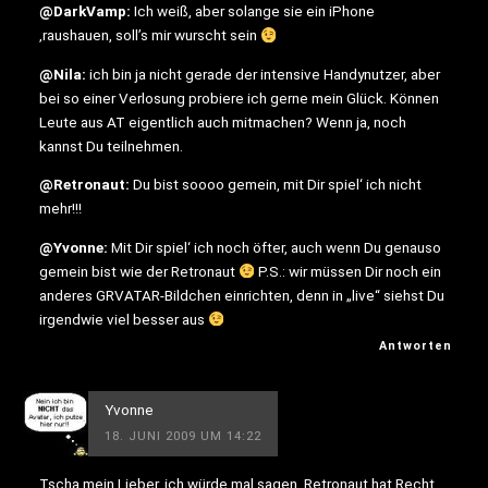
@DarkVamp:
Ich weiß, aber solange sie ein iPhone
‚raushauen, soll’s mir wurscht sein
@Nila:
ich bin ja nicht gerade der intensive Handynutzer, aber
bei so einer Verlosung probiere ich gerne mein Glück. Können
Leute aus AT eigentlich auch mitmachen? Wenn ja, noch
kannst Du teilnehmen.
@Retronaut:
Du bist soooo gemein, mit Dir spiel‘ ich nicht
mehr!!!
@Yvonne:
Mit Dir spiel‘ ich noch öfter, auch wenn Du genauso
gemein bist wie der Retronaut
P.S.: wir müssen Dir noch ein
anderes GRVATAR-Bildchen einrichten, denn in „live“ siehst Du
irgendwie viel besser aus
Antworten
Yvonne
18. JUNI 2009 UM 14:22
Tscha mein Lieber, ich würde mal sagen, Retronaut hat Recht