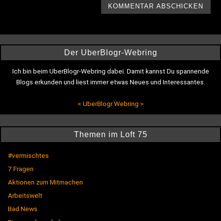
Der UberBlogr-Webring
Ich bin beim UberBlogr-Webring dabei. Damit kannst Du spannende
Blogs erkunden und liest immer etwas Neues und Interessantes.
<
UberBlogr Webring
>
Themen im Loft 75
#vermischtes
7 Fragen
Aktionen zum Mitmachen
Arbeitswelt
Bad News