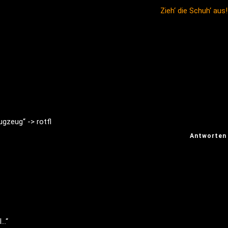
Zieh‘ die Schuh‘ aus
ugzeug“ -> rotfl
Antworten
l…“