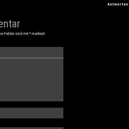
Antworten
entar
he Felder sind mit
*
markiert