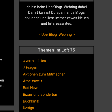
Ich bin beim UberBlogr-Webring dabei.
Damit kannst Du spannende Blogs
erkunden und liest immer etwas Neues
und Interessantes.
<
UberBlogr Webring
>
Themen im Loft 75
rt
#vermischtes
7 Fragen
Aktionen zum Mitmachen
hen
Arbeitswelt
det
Bad News
Bizarr und sonderbar
Buchkritik
Design