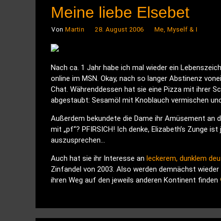
Meine liebe Elsebet
Von
Martin
28. August 2006
Me, Myself & I
Nach ca. 1 Jahr habe ich mal wieder ein Lebenszeic
online im MSN. Okay, nach so langer Abstinenz vone
Chat. Währenddessen hat sie eine Pizza mit ihrer S
abgestaubt: Sesamöl mit Knoblauch vermischen und 
Außerdem bekundete die Dame ihr Amüsement an deu
mit „pf“? PFIRSICH! Ich denke, Elizabeth’s Zunge is
auszusprechen…
Auch hat sie ihr Interesse an
leckerem, dunklem deu
Zinfandel von 2003. Also werden demnächst wieder 
ihren Weg auf den jeweils anderen Kontinent finden