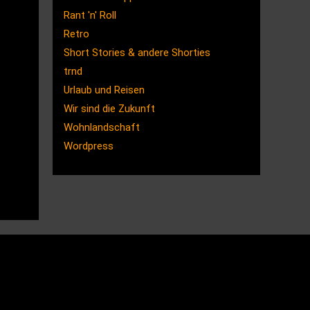
Rant 'n' Roll
Retro
Short Stories & andere Shorties
trnd
Urlaub und Reisen
Wir sind die Zukunft
Wohnlandschaft
Wordpress