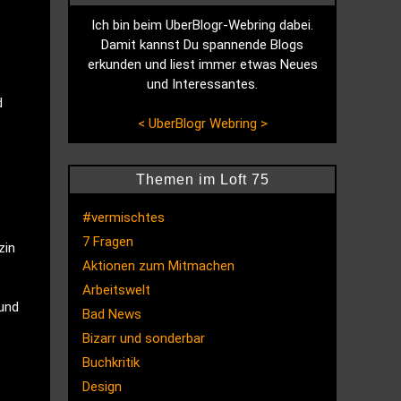
Ich bin beim UberBlogr-Webring dabei.
Damit kannst Du spannende Blogs
erkunden und liest immer etwas Neues
und Interessantes.
d
<
UberBlogr Webring
>
Themen im Loft 75
#vermischtes
7 Fragen
zin
Aktionen zum Mitmachen
Arbeitswelt
 und
Bad News
Bizarr und sonderbar
Buchkritik
Design