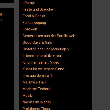
eDampf
Feste und Bräuche
er
Food & Drinks
r
»
Fortbewegung
Fotowelt
Geschichten aus der Parallelwelt
Good Guys & Girls
Hintergründe und Meinungen
Internet interaktiv + real
Kino, Fernsehen, Video
Kunst im weitesten Sinne
Live aus dem Loft
Me, Myself & I
Moderne Technik
Musik
Nachts im Weltall
Praktische Tipps