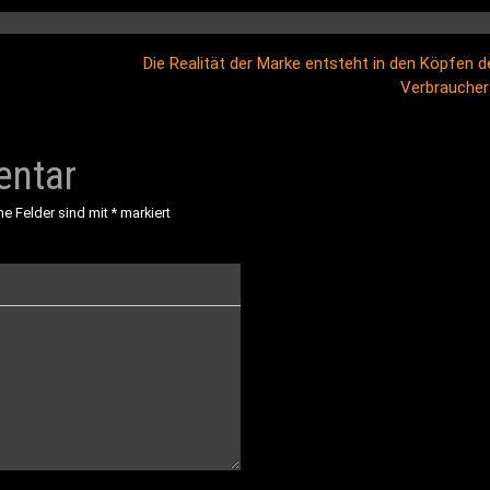
Die Realität der Marke entsteht in den Köpfen d
Verbrauche
entar
he Felder sind mit
*
markiert