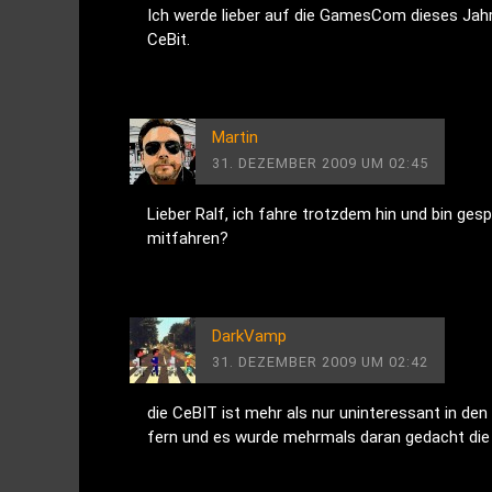
Ich werde lieber auf die GamesCom dieses Jahr 
CeBit.
Martin
31. DEZEMBER 2009 UM 02:45
Lieber Ralf, ich fahre trotzdem hin und bin ge
mitfahren?
DarkVamp
31. DEZEMBER 2009 UM 02:42
die CeBIT ist mehr als nur uninteressant in den
fern und es wurde mehrmals daran gedacht di