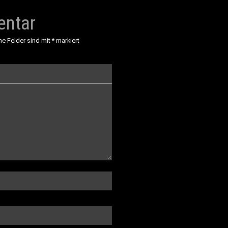
entar
he Felder sind mit
*
markiert