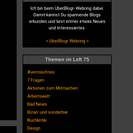
Ich bin beim UberBlogr-Webring dabei.
Damit kannst Du spannende Blogs
erkunden und liest immer etwas Neues
und Interessantes.
<
UberBlogr Webring
>
Themen im Loft 75
#vermischtes
7 Fragen
Aktionen zum Mitmachen
Arbeitswelt
Bad News
Bizarr und sonderbar
Buchkritik
Design