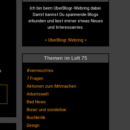
Ich bin beim UberBlogr-Webring dabei.
Damit kannst Du spannende Blogs
erkunden und liest immer etwas Neues
und Interessantes.
<
UberBlogr Webring
>
n
Themen im Loft 75
#vermischtes
n
7 Fragen
Aktionen zum Mitmachen
Arbeitswelt
Bad News
Bizarr und sonderbar
Buchkritik
Design