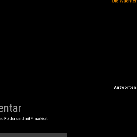
Die Wächte
Antworten
entar
he Felder sind mit
*
markiert