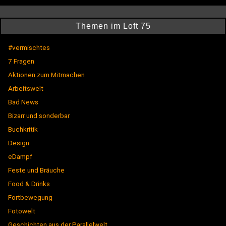
Themen im Loft 75
#vermischtes
7 Fragen
Aktionen zum Mitmachen
Arbeitswelt
Bad News
Bizarr und sonderbar
Buchkritik
Design
eDampf
Feste und Bräuche
Food & Drinks
Fortbewegung
Fotowelt
Geschichten aus der Parallelwelt