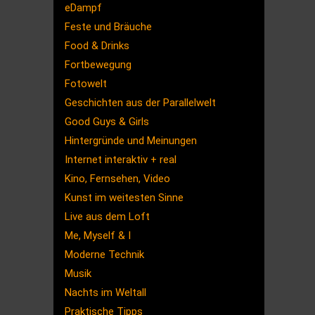
eDampf
Feste und Bräuche
Food & Drinks
Fortbewegung
Fotowelt
Geschichten aus der Parallelwelt
Good Guys & Girls
Hintergründe und Meinungen
Internet interaktiv + real
Kino, Fernsehen, Video
Kunst im weitesten Sinne
Live aus dem Loft
Me, Myself & I
Moderne Technik
Musik
Nachts im Weltall
Praktische Tipps