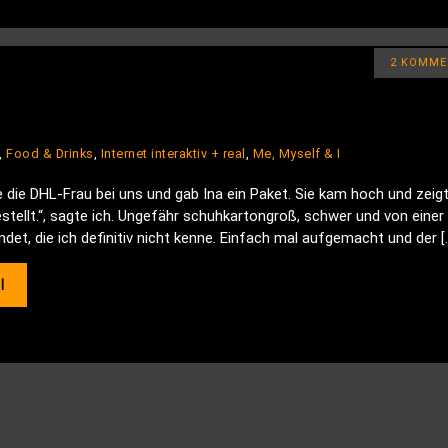
2 KOMME
,
Food & Drinks
,
Internet interaktiv + real
,
Me, Myself & I
 die DHL-Frau bei uns und gab Ina ein Paket. Sie kam hoch und zeig
estellt.“, sagte ich. Ungefähr schuhkartongroß, schwer und von einer
et, die ich definitiv nicht kenne. Einfach mal aufgemacht und der [
l