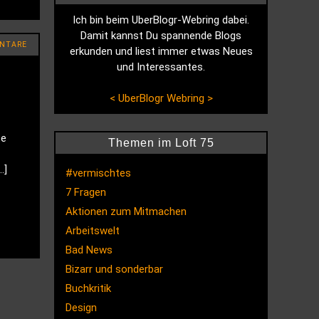
Ich bin beim UberBlogr-Webring dabei.
Damit kannst Du spannende Blogs
NTARE
erkunden und liest immer etwas Neues
und Interessantes.
<
UberBlogr Webring
>
te
Themen im Loft 75
…]
#vermischtes
7 Fragen
Aktionen zum Mitmachen
Arbeitswelt
Bad News
Bizarr und sonderbar
Buchkritik
Design