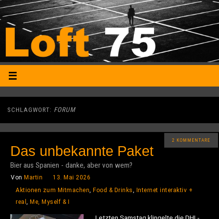
SCHLAGWORT:
FORUM
2 KOMMENTARE
Das unbekannte Paket
Bier aus Spanien - danke, aber von wem?
Von
Martin
13. Mai 2026
Aktionen zum Mitmachen
,
Food & Drinks
,
Internet interaktiv +
real
,
Me, Myself & I
Letzten Samstag klingelte die DHL-