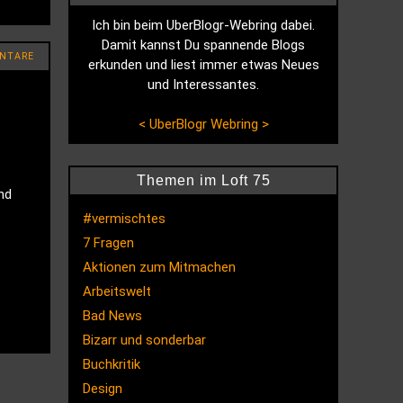
Ich bin beim UberBlogr-Webring dabei.
Damit kannst Du spannende Blogs
NTARE
erkunden und liest immer etwas Neues
und Interessantes.
<
UberBlogr Webring
>
Themen im Loft 75
nd
#vermischtes
7 Fragen
Aktionen zum Mitmachen
Arbeitswelt
Bad News
Bizarr und sonderbar
Buchkritik
Design