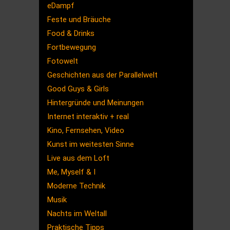
eDampf
Feste und Bräuche
Food & Drinks
Fortbewegung
Fotowelt
Geschichten aus der Parallelwelt
Good Guys & Girls
Hintergründe und Meinungen
Internet interaktiv + real
Kino, Fernsehen, Video
Kunst im weitesten Sinne
Live aus dem Loft
Me, Myself & I
Moderne Technik
Musik
Nachts im Weltall
Praktische Tipps