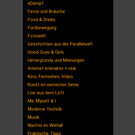
eDampf
Feste und Bräuche
Food & Drinks
Fortbewegung
Fotowelt
Geschichten aus der Parallelwelt
Good Guys & Girls
Hintergründe und Meinungen
Internet interaktiv + real
Kino, Fernsehen, Video
Kunst im weitesten Sinne
Live aus dem Loft
Me, Myself & I
Moderne Technik
Musik
Nachts im Weltall
Praktische Tipps