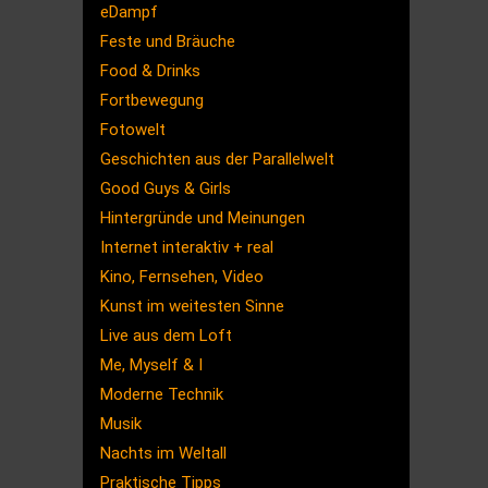
eDampf
Feste und Bräuche
Food & Drinks
Fortbewegung
Fotowelt
Geschichten aus der Parallelwelt
Good Guys & Girls
Hintergründe und Meinungen
Internet interaktiv + real
Kino, Fernsehen, Video
Kunst im weitesten Sinne
Live aus dem Loft
Me, Myself & I
Moderne Technik
Musik
Nachts im Weltall
Praktische Tipps