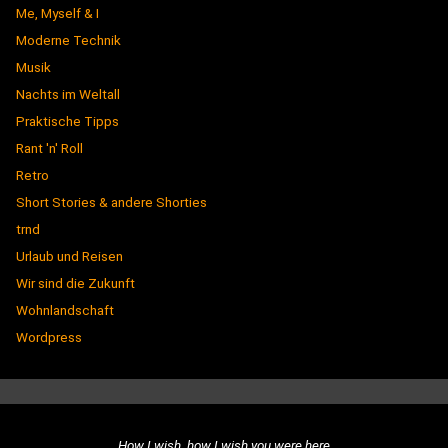
Me, Myself & I
Moderne Technik
Musik
Nachts im Weltall
Praktische Tipps
Rant 'n' Roll
Retro
Short Stories & andere Shorties
trnd
Urlaub und Reisen
Wir sind die Zukunft
Wohnlandschaft
Wordpress
How I wish, how I wish you were here