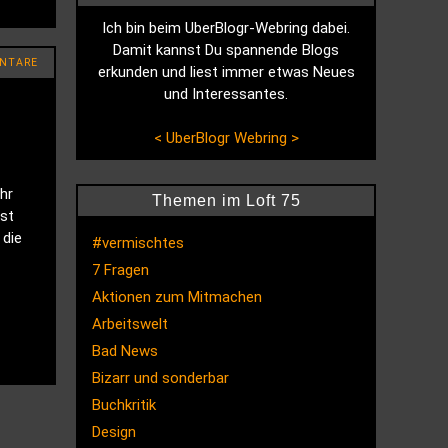
Ich bin beim UberBlogr-Webring dabei.
Damit kannst Du spannende Blogs
NTARE
erkunden und liest immer etwas Neues
und Interessantes.
<
UberBlogr Webring
>
hr
Themen im Loft 75
st
 die
#vermischtes
7 Fragen
Aktionen zum Mitmachen
Arbeitswelt
Bad News
Bizarr und sonderbar
Buchkritik
Design