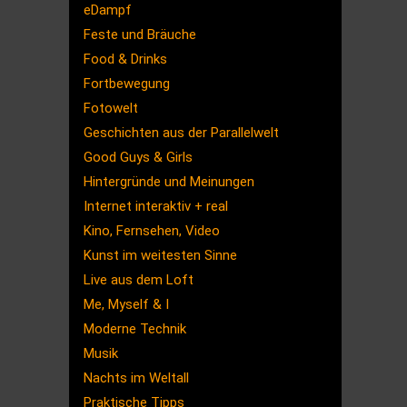
eDampf
Feste und Bräuche
Food & Drinks
Fortbewegung
Fotowelt
Geschichten aus der Parallelwelt
Good Guys & Girls
Hintergründe und Meinungen
Internet interaktiv + real
Kino, Fernsehen, Video
Kunst im weitesten Sinne
Live aus dem Loft
Me, Myself & I
Moderne Technik
Musik
Nachts im Weltall
Praktische Tipps