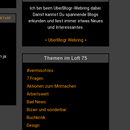
Ich bin beim UberBlogr-Webring dabei.
Damit kannst Du spannende Blogs
NTARE
erkunden und liest immer etwas Neues
und Interessantes.
<
UberBlogr Webring
>
 ja:
Themen im Loft 75
#vermischtes
7 Fragen
Aktionen zum Mitmachen
Arbeitswelt
Bad News
Bizarr und sonderbar
Buchkritik
Design