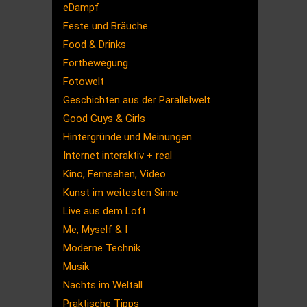
eDampf
Feste und Bräuche
Food & Drinks
Fortbewegung
Fotowelt
Geschichten aus der Parallelwelt
Good Guys & Girls
Hintergründe und Meinungen
Internet interaktiv + real
Kino, Fernsehen, Video
Kunst im weitesten Sinne
Live aus dem Loft
Me, Myself & I
Moderne Technik
Musik
Nachts im Weltall
Praktische Tipps