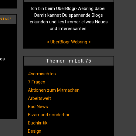
Ich bin beim UberBlogr-Webring dabei.
Damit kannst Du spannende Blogs
NTARE
erkunden und liest immer etwas Neues
und Interessantes.
<
UberBlogr Webring
>
hes
Themen im Loft 75
#vermischtes
7 Fragen
Aktionen zum Mitmachen
Arbeitswelt
Bad News
Bizarr und sonderbar
Buchkritik
Design