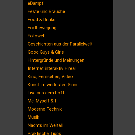
eDampf
Feste und Bräuche
Food & Drinks
Fortbewegung
Fotowelt
Geschichten aus der Parallelwelt
Good Guys & Girls
Hintergründe und Meinungen
Internet interaktiv + real
Kino, Fernsehen, Video
Kunst im weitesten Sinne
Live aus dem Loft
Me, Myself & I
Moderne Technik
Musik
Nachts im Weltall
Praktische Tipps