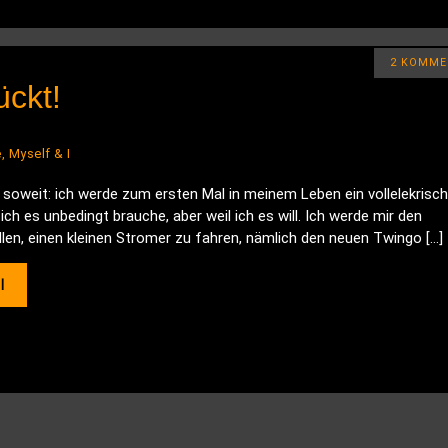
2 KOMME
ückt!
, Myself & I
 soweit: ich werde zum ersten Mal in meinem Leben ein vollelekrisc
 ich es unbedingt brauche, aber weil ich es will. Ich werde mir den
en, einen kleinen Stromer zu fahren, nämlich den neuen Twingo […]
l