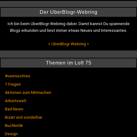
Der UberBlogr-Webring
Ich bin beim UberBlogr-Webring dabei. Damit kannst Du spannende
Blogs erkunden und liest immer etwas Neues und Interessantes.
<
UberBlogr Webring
>
Themen im Loft 75
#vermischtes
7 Fragen
Aktionen zum Mitmachen
Arbeitswelt
Bad News
Bizarr und sonderbar
Buchkritik
Design