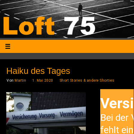
Haiku des Tages
Von
Martin
1. Mai 2020
Short Stories & andere Shorties
Vers
Bei der
fehlt ein