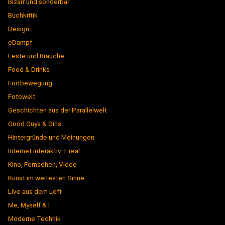
Bizarr und sonderbar
Buchkritik
Design
eDampf
Feste und Bräuche
Food & Drinks
Fortbewegung
Fotowelt
Geschichten aus der Parallelwelt
Good Guys & Girls
Hintergründe und Meinungen
Internet interaktiv + real
Kino, Fernsehen, Video
Kunst im weitesten Sinne
Live aus dem Loft
Me, Myself & I
Moderne Technik