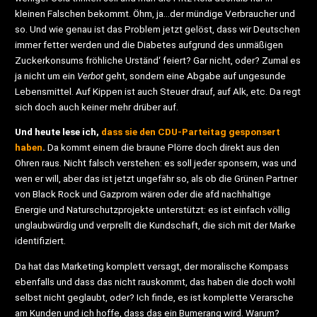
kleinen Falschen bekommt. Öhm, ja…der mündige Verbraucher und
so. Und wie genau ist das Problem jetzt gelöst, dass wir Deutschen
immer fetter werden und die Diabetes aufgrund des unmäßigen
Zuckerkonsums fröhliche Urständ‘ feiert? Gar nicht, oder? Zumal es
ja nicht um ein
Verbot
geht, sondern eine Abgabe auf ungesunde
Lebensmittel. Auf Kippen ist auch Steuer drauf, auf Alk, etc. Da regt
sich doch auch keiner mehr drüber auf.
Und heute lese ich,
dass sie den CDU-Parteitag gesponsert
haben
.
Da kommt einem die braune Plörre doch direkt aus den
Ohren raus. Nicht falsch verstehen: es soll jeder sponsern, was und
wen er will, aber das ist jetzt ungefähr so, als ob die Grünen Partner
von Black Rock und Gazprom wären oder die afd nachhaltige
Energie und Naturschutzprojekte unterstützt: es ist einfach völlig
unglaubwürdig und verprellt die Kundschaft, die sich mit der Marke
identifiziert.
Da hat das Marketing komplett versagt, der moralische Kompass
ebenfalls und dass das nicht rauskommt, das haben die doch wohl
selbst nicht geglaubt, oder? Ich finde, es ist komplette Verarsche
am Kunden und ich hoffe, dass das ein Bumerang wird. Warum?