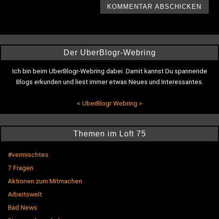
Der UberBlogr-Webring
Ich bin beim UberBlogr-Webring dabei. Damit kannst Du spannende
Blogs erkunden und liest immer etwas Neues und Interessantes.
<
UberBlogr Webring
>
Themen im Loft 75
#vermischtes
7 Fragen
Aktionen zum Mitmachen
Arbeitswelt
Bad News