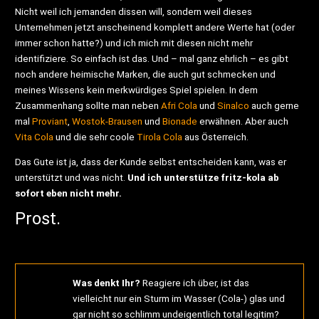
Nicht weil ich jemanden dissen will, sondern weil dieses
Unternehmen jetzt anscheinend komplett andere Werte hat (oder
immer schon hatte?) und ich mich mit diesen nicht mehr
identifiziere. So einfach ist das. Und – mal ganz ehrlich – es gibt
noch andere heimische Marken, die auch gut schmecken und
meines Wissens kein merkwürdiges Spiel spielen. In dem
Zusammenhang sollte man neben
Afri Cola
und
Sinalco
auch gerne
mal
Proviant
,
Wostok-Brausen
und
Bionade
erwähnen. Aber auch
Vita Cola
und die sehr coole
Tirola Cola
aus Österreich.
Das Gute ist ja, dass der Kunde selbst entscheiden kann, was er
unterstützt und was nicht.
Und ich unterstütze fritz-kola ab
sofort eben nicht mehr.
Prost.
Was denkt Ihr?
Reagiere ich über, ist das
vielleicht nur ein Sturm im Wasser (Cola-) glas und
gar nicht so schlimm undeigentlich total legitim?