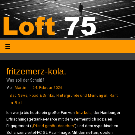
fritzemerz-kola.
Was soll der Scheiß?
Von
Martin
24. Februar 2026
Bad News
,
Food & Drinks
,
Hintergründe und Meinungen
,
Rant
'n' Roll
Ich war ja bis heute ein großer Fan von
fritz-kola
, der Hamburger
Erfrischungsgetränke-Marke mit dem vermeintlich sozialen
Engagement (
„Pfand gehört daneben“
) und dem sypathischen
Schanzenviertel-FC St. Pauli-Image. Mit den netten, coolen