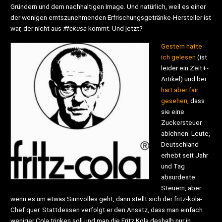
Gründern und dem nachhaltigen Image. Und natürlich, weil es einer
der wenigen erntszunehmenden Erfrischungsgetränke-Hersteller
ist
war, der nicht aus
#fckusa
kommt. Und jetzt?
Gestern hatte
ich gelesen
(ist
leider ein Zeit+-
Artikel) und bei
hart aber fair
gesehen
, dass
sie eine
Zuckersteuer
ablehnen. Leute,
Deutschland
erhebt seit Jahr
und Tag
absurdeste
Steuern, aber
wenn es um etwas Sinnvolles geht, dann stellt sich der fritz-kola-
Chef quer. Stattdessen verfolgt er den Ansatz, dass man einfach
weniger Cola trinken soll und man die Fritz Kola deshalb nur in