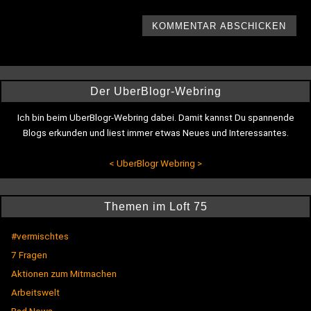
Der UberBlogr-Webring
Ich bin beim UberBlogr-Webring dabei. Damit kannst Du spannende
Blogs erkunden und liest immer etwas Neues und Interessantes.
<
UberBlogr Webring
>
Themen im Loft 75
#vermischtes
7 Fragen
Aktionen zum Mitmachen
Arbeitswelt
Bad News