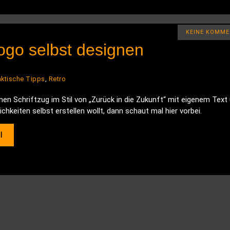
KEINE KOMME
Logo selbst designen
aktische Tipps
,
Retro
inen Schriftzug im Stil von „Zurück in die Zukunft“ mit eigenem Text
hkeiten selbst erstellen wollt, dann schaut mal hier vorbei.
l