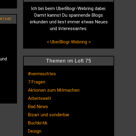
Ich bin beim UberBlogr-Webring dabei.
Damit kannst Du spannende Blogs
NTARE
erkunden und liest immer etwas Neues
und Interessantes.
<
UberBlogr Webring
>
 und
Themen im Loft 75
#vermischtes
7 Fragen
Aktionen zum Mitmachen
Arbeitswelt
Bad News
Bizarr und sonderbar
Buchkritik
Design