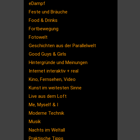
eDampf
Feste und Bräuche
Food & Drinks
Fortbewegung
Fotowelt
Geschichten aus der Parallelwelt
Good Guys & Girls
Hintergründe und Meinungen
Internet interaktiv + real
Kino, Fernsehen, Video
Kunst im weitesten Sinne
Live aus dem Loft
Me, Myself & I
Moderne Technik
Musik
Nachts im Weltall
Praktische Tipps