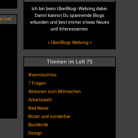
Ich bin beim UberBlogr-Webring dabei.
Damit kannst Du spannende Blogs
NTARE
erkunden und liest immer etwas Neues
und Interessantes.
<
UberBlogr Webring
>
Themen im Loft 75
#vermischtes
7 Fragen
Aktionen zum Mitmachen
Arbeitswelt
Bad News
Bizarr und sonderbar
Buchkritik
Design