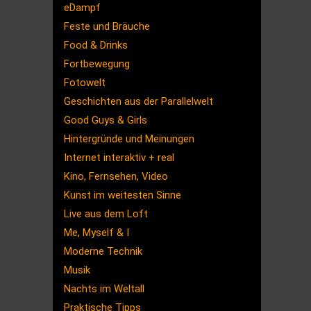
eDampf
Feste und Bräuche
Food & Drinks
Fortbewegung
Fotowelt
Geschichten aus der Parallelwelt
Good Guys & Girls
Hintergründe und Meinungen
Internet interaktiv + real
Kino, Fernsehen, Video
Kunst im weitesten Sinne
Live aus dem Loft
Me, Myself & I
Moderne Technik
Musik
Nachts im Weltall
Praktische Tipps