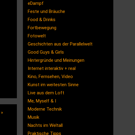
eDampf
Feste und Bräuche
Food & Drinks
Fortbewegung
Fotowelt
Geschichten aus der Parallelwelt
Good Guys & Girls
Hintergründe und Meinungen
Internet interaktiv + real
Kino, Fernsehen, Video
Kunst im weitesten Sinne
Live aus dem Loft
Me, Myself & I
Moderne Technik
!
»
Musik
Nachts im Weltall
Praktische Tipps