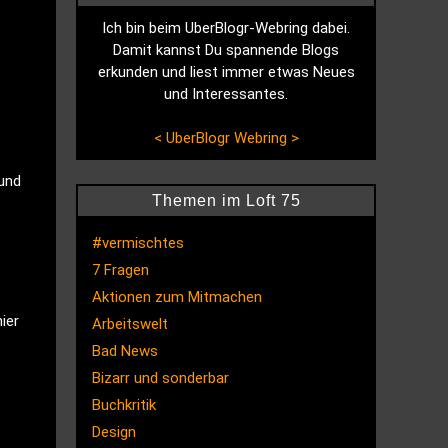
Ich bin beim UberBlogr-Webring dabei.
Damit kannst Du spannende Blogs
erkunden und liest immer etwas Neues
und Interessantes.
<
UberBlogr Webring
>
 und
Themen im Loft 75
#vermischtes
7 Fragen
Aktionen zum Mitmachen
ier
Arbeitswelt
Bad News
Bizarr und sonderbar
Buchkritik
Design