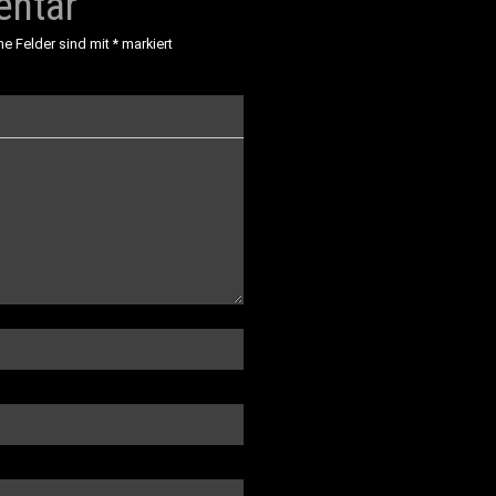
entar
he Felder sind mit
*
markiert