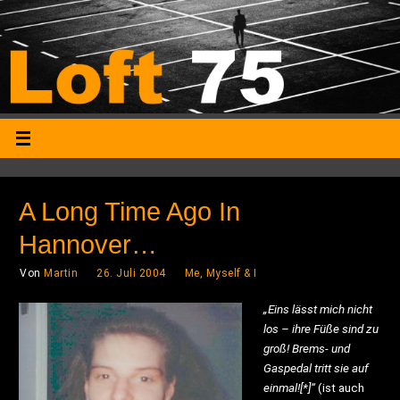
A Long Time Ago In
Hannover…
Von
Martin
26. Juli 2004
Me, Myself & I
„Eins lässt mich nicht
los – ihre Füße sind zu
groß! Brems- und
Gaspedal tritt sie auf
einmal![*]“
(ist auch