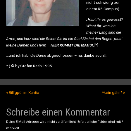
nicht schwierig bei
einem R5 Campus)
„Habt Ihr es gewusst?
Wisst Ihr, wen ich
meine? Lang sind die
Arme, und kurz sind die Beine! Sie ist ein Star! Sie hat den Bogen ‚raus!
Meine Damen und Herrn –
HIER KOMMT DIE MAUS!
„
[*]
…und ich hab‘
die Dame
abgeschossen – na, danke auch!!!
* ) © by Stefan Raab 1995
«
Billigpöl im Xantia
*kein gähn*
»
Schreibe einen Kommentar
Deine E-Mail-Adresse wird nicht veröffentlicht.
Erforderliche Felder sind mit
*
markiert