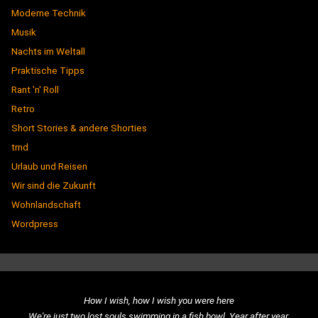
Moderne Technik
Musik
Nachts im Weltall
Praktische Tipps
Rant 'n' Roll
Retro
Short Stories & andere Shorties
trnd
Urlaub und Reisen
Wir sind die Zukunft
Wohnlandschaft
Wordpress
How I wish, how I wish you were here
We're just two lost souls swimming in a fish bowl. Year after year.