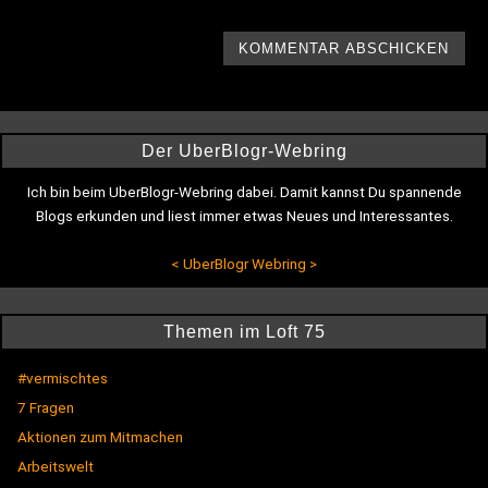
Der UberBlogr-Webring
Ich bin beim UberBlogr-Webring dabei. Damit kannst Du spannende
Blogs erkunden und liest immer etwas Neues und Interessantes.
<
UberBlogr Webring
>
Themen im Loft 75
#vermischtes
7 Fragen
Aktionen zum Mitmachen
Arbeitswelt