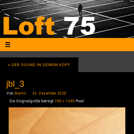
«
DER SOUND IN DEINEM KOPF
jbl_3
Von
Martin
26. Dezember 2020
Die Originalgröße beträgt
780 × 1040
Pixel