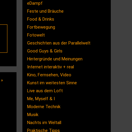
eDampf
Feste und Bräuche
Food & Drinks
Fortbewegung
Fotowelt
Geschichten aus der Parallelwelt
Good Guys & Girls
Hintergründe und Meinungen
Internet interaktiv + real
Kino, Fernsehen, Video
!
»
Kunst im weitesten Sinne
Live aus dem Loft
Me, Myself & I
Moderne Technik
Musik
Nachts im Weltall
Praktische Tipps