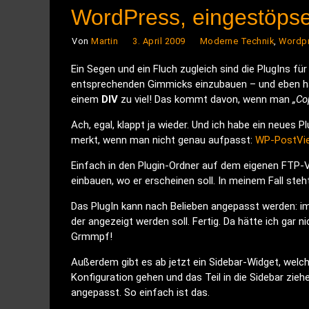
WordPress, eingestöpse
Von
Martin
3. April 2009
Moderne Technik
,
Wordp
Ein Segen und ein Fluch zugleich sind die PlugIns f
entsprechenden Gimmicks einzubauen – und eben ha
einem
DIV
zu viel! Das kommt davon, wenn man
„Co
Ach, egal, klappt ja wieder. Und ich habe ein neues Pl
merkt, wenn man nicht genau aufpasst:
WP-PostVi
Einfach in den Plugin-Ordner auf dem eigenen FTP-V
einbauen, wo er erscheinen soll. In meinem Fall steht
Das PlugIn kann nach Belieben angepasst werden: 
der angezeigt werden soll. Fertig. Da hätte ich g
Grmmpf!
Außerdem gibt es ab jetzt ein Sidebar-Widget, welch
Konfiguration gehen und das Teil in die Sidebar ziehen
angepasst. So einfach ist das.