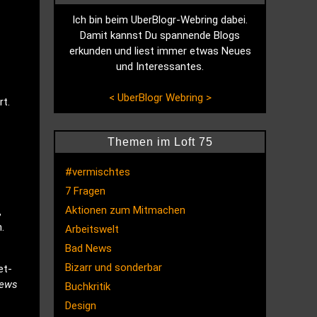
Ich bin beim UberBlogr-Webring dabei.
Damit kannst Du spannende Blogs
erkunden und liest immer etwas Neues
und Interessantes.
<
UberBlogr Webring
>
rt.
Themen im Loft 75
#vermischtes
7 Fragen
Aktionen zum Mitmachen
,
.
Arbeitswelt
Bad News
Bizarr und sonderbar
et-
iews
Buchkritik
Design