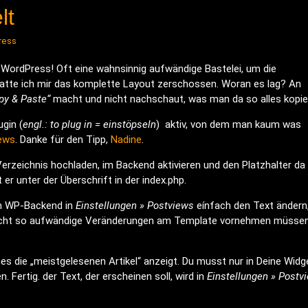
lt
ress
ür WordPress! Oft eine wahnsinnig aufwändige Bastelei, um die
tte ich mir das komplette Layout zerschossen. Woran es lag? An
py & Paste“
macht und nicht nachschaut, was man da so alles kopie
ugin (
engl.: to plug in = einstöpseln
) aktiv, von dem man kaum was
ews
. Danke für den Tipp,
Nadine
.
erzeichnis hochladen, im Backend aktivieren und den Platzhalter
da
 er unter der Überschrift in der index.php.
im WP-Backend in
Einstellungen » Postviews
eínfach den Text ändern
ar nicht so aufwändige Veränderungen am Template vornehmen müssen
es die „meistgelesenen Artikel“ anzeigt. Du musst nur in Deine Widg
. Fertig. der Text, der erscheinen soll, wird in
Einstellungen » Postv