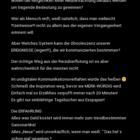
wollen der Möglichkeit einer Neubetrachtung beraubt werden
um tragende Bedeutung zu gewinnen?
Wer als Mensch reift, weiß natürlich, dass man vielleicht
!!!zeitweise!!! nicht zu allem aus der eigenen Vergangenheit
erinnern will.
Aber Welches System kann die Obsoleszenz unserer
EREIGNISSE (eigen!!!), die wir kommunizierten bestimmen?
Der richtige Weg aus der Reizüberflutung ist es aber
wahrscheinlich für die meisten nicht.
Im undigitalen Kommunikationsverhalten.würde das heißen
Schmeiß die Inspiration weg, bevor sie MERK-WÜRDIG wird.
Einfach mal so Erzähltes verpufft immer nach 20 Minuten!
Es gibt nur einblättrige Tagebücher aus Esspapier!
Die ERFAHRUNG:
Alles was Geld kostet wird immer mehr zum trendbestimmten
Saisonartikel.
Alles „Neue“ wird unverkäuflich, wenn man weiß: “ Das hat`s
schon mal`gegeben.*