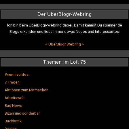
Der UberBlogr-Webring
Ich bin beim UberBlogr-Webring dabei. Damit kannst Du spannende
Blogs erkunden und liest immer etwas Neues und Interessantes.
<
UberBlogr Webring
>
Themen im Loft 75
#vermischtes
7 Fragen
Aktionen zum Mitmachen
Arbeitswelt
Bad News
Bizarr und sonderbar
Buchkritik
Design