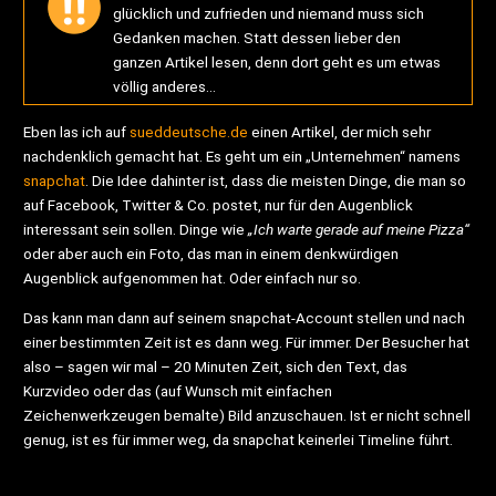
glücklich und zufrieden und niemand muss sich
Gedanken machen. Statt dessen lieber den
ganzen Artikel lesen, denn dort geht es um etwas
völlig anderes…
Eben las ich auf
sueddeutsche.de
einen Artikel, der mich sehr
nachdenklich gemacht hat. Es geht um ein „Unternehmen“ namens
snapchat
. Die Idee dahinter ist, dass die meisten Dinge, die man so
auf Facebook, Twitter & Co. postet, nur für den Augenblick
interessant sein sollen. Dinge wie
„Ich warte gerade auf meine Pizza“
oder aber auch ein Foto, das man in einem denkwürdigen
Augenblick aufgenommen hat. Oder einfach nur so.
Das kann man dann auf seinem snapchat-Account stellen und nach
einer bestimmten Zeit ist es dann weg. Für immer. Der Besucher hat
also – sagen wir mal – 20 Minuten Zeit, sich den Text, das
Kurzvideo oder das (auf Wunsch mit einfachen
Zeichenwerkzeugen bemalte) Bild anzuschauen. Ist er nicht schnell
genug, ist es für immer weg, da snapchat keinerlei Timeline führt.