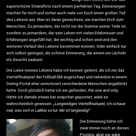
superschöne Strandfoto nach einem perfekten Tag. Erinnerungen
machen für mich und sicher auch viele von Euch einen großen Teil
des Lebens aus. Man ist daran gewachsen, sie machen Dich zum
Menschen. Zu jemandem, der nicht nur die Summe seiner Teile ist,
sondern zu jemandem, der sein Leben mit vielen Erlebnissen und
Erfahrungen angefüllt hat, die wichtig und schön sind und den
weiteren Verlauf des Lebens bestimmen können. Oder einfach nur
sich selbst genügen, als schöne Erinnerung, die einem ein Lächeln
in’s Gesicht zaubern.
Die Liebe meines Lebens habe ich kennen gelernt, als ich mir das
Viertelfinalspiel der Fußball-EM angeschaut und nebenbei in einem
Dating-Portal eher unmotiviert verschiedene Menschen angeklickt
hatte. Doch plötzlich hatte ich sie gefunden, the one and only.
Hätte ich damals etwas bei snapchat gepostet, wäre es
wahrscheinlich gewesen:
„Langweiliges Viertelfinalspiel, ich schaue
mal, was sich in LaBlue so tut. Mir ist langweilig!“
Die Erinnerung hätte ich
zwar immer noch an dieses
Posting, aber sie wäre