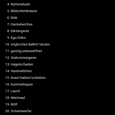
Batteriehuhn
Bildschirmbräune
blub
Dackelwichse
Diktiergerät
Ego-Deko
englisches Ballett tanzen
geistig unbewaffnet
Grabverweigerer
Hagelschaden
Hummeltitten
Knast haben/schieben
Kummerhupen
Lauch
Mietmaul
MOF
Scheinwerfer