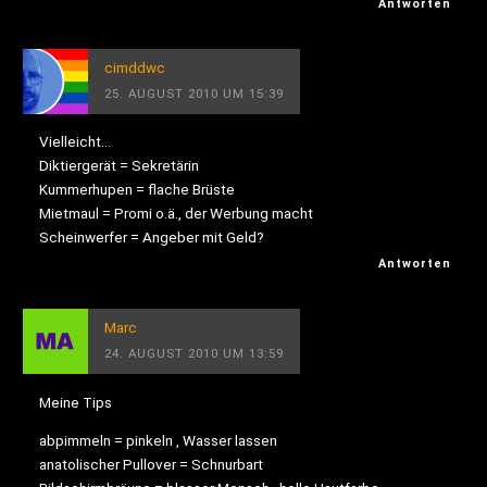
Antworten
cimddwc
25. AUGUST 2010 UM 15:39
Vielleicht…
Diktiergerät = Sekretärin
Kummerhupen = flache Brüste
Mietmaul = Promi o.ä., der Werbung macht
Scheinwerfer = Angeber mit Geld?
Antworten
Marc
24. AUGUST 2010 UM 13:59
Meine Tips
abpimmeln = pinkeln , Wasser lassen
anatolischer Pullover = Schnurbart