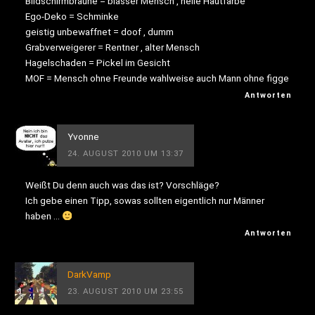
Bildschirmbräune = blasser Mensch , helle Hautfarbe
Ego-Deko = Schminke
geistig unbewaffnet = doof , dumm
Grabverweigerer = Rentner , alter Mensch
Hagelschaden = Pickel im Gesicht
MOF = Mensch ohne Freunde wahlweise auch Mann ohne figge
Antworten
Yvonne
24. AUGUST 2010 UM 13:37
Weißt Du denn auch was das ist? Vorschläge?
Ich gebe einen Tipp, sowas sollten eigentlich nur Männer
haben …
Antworten
DarkVamp
23. AUGUST 2010 UM 23:55