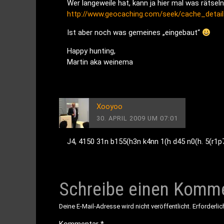
Wer langeweile hat, kann ja hier mal was rätsel
http://www.geocaching.com/seek/cache_detai
Ist aber noch was gemeines „eingebaut“
Happy hunting,
Martin aka weinema
Xooyoo
30. APRIL 2009 UM 07:01
J4, 4150 31n b155(h3n k4nn 1(h d45 n0(h. 5(r1
Schreibe einen Komm
Deine E-Mail-Adresse wird nicht veröffentlicht.
Erforderlic