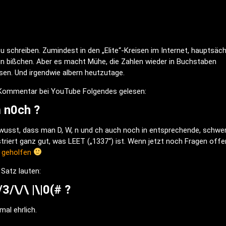
 schreiben. Zumindest in den „Elite“-Kreisen im Internet, hauptsäch
in bißchen. Aber es macht Mühe, die Zahlen wieder in Buchstaben
sen. Und irgendwie albern heutzutage.
 Kommentar bei YouTube Folgendes gelesen:
 n0ch ?
ewusst, dass man D, W, n und ch auch noch in entsprechende, schwe
triert ganz gut, was LEET („1337“) ist. Wenn jetzt noch Fragen offe
u geholfen
 Satz lauten:
3/\/\ |\|0(# ?
mal ehrlich.