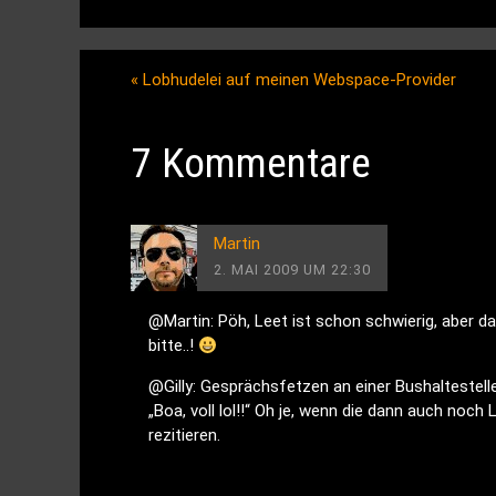
«
Lobhudelei auf meinen Webspace-Provider
7 Kommentare
Martin
2. MAI 2009 UM 22:30
@Martin: Pöh, Leet ist schon schwierig, aber da
bitte..!
@Gilly: Gesprächsfetzen an einer Bushaltestell
„Boa, voll lol!!“ Oh je, wenn die dann auch noch
rezitieren.