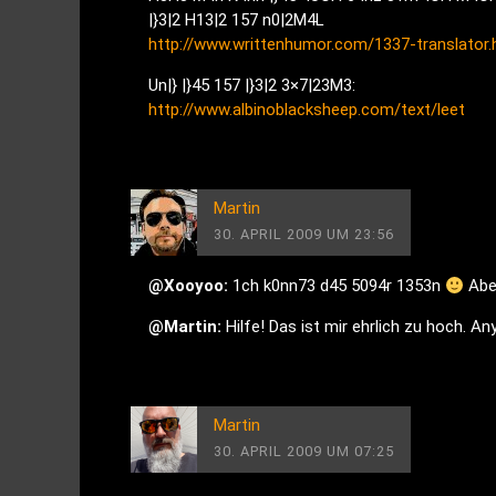
|}3|2 H13|2 157 n0|2M4L
http://www.writtenhumor.com/1337-translator.
Un|} |}45 157 |}3|2 3×7|23M3:
http://www.albinoblacksheep.com/text/leet
Martin
30. APRIL 2009 UM 23:56
@Xooyoo:
1ch k0nn73 d45 5094r 1353n
Aber
@Martin:
Hilfe! Das ist mir ehrlich zu hoch. Any
Martin
30. APRIL 2009 UM 07:25