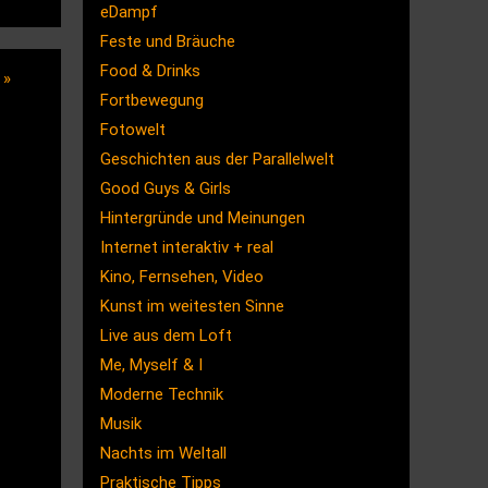
eDampf
Feste und Bräuche
Food & Drinks
m
»
Fortbewegung
Fotowelt
Geschichten aus der Parallelwelt
Good Guys & Girls
Hintergründe und Meinungen
Internet interaktiv + real
Kino, Fernsehen, Video
Kunst im weitesten Sinne
Live aus dem Loft
Me, Myself & I
Moderne Technik
Musik
Nachts im Weltall
Praktische Tipps