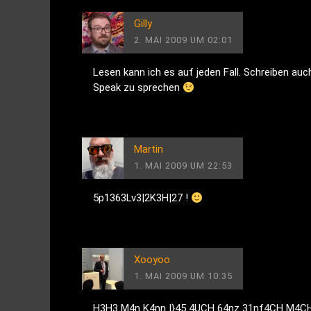
Gilly
2. MAI 2009 UM 02:01
Lesen kann ich es auf jeden Fall. Schreiben au
Speak zu sprechen
Martin
1. MAI 2009 UM 22:53
5p1363Lv3|2K3H|27 !
Xooyoo
1. MAI 2009 UM 10:35
H3H3 M4n K4nn |}45 4UCH 64nz 31nf4CH M4C