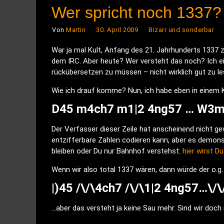
Wer spricht noch 1337?
Von
Martin
30. April 2009
Bizarr und sonderbar
War ja mal Kult, Anfang des 21. Jahrhunderts 1337 zu
dem IRC. Aber heute? Wer versteht das noch? Ich e
rückübersetzen zu müssen – nicht wirklich gut zu le
Wie ich drauf komme? Nun, ich habe eben in einem
D45 m4ch7 m1|2 4ng57 … W3m
Der Verfasser dieser Zeile hat anscheinend nicht g
entzifferbare Zahlen codieren kann, aber es demons
bleiben oder Du nur Bahnhof verstehst:
hier wirst D
Wenn wir also total 1337 wären, dann würde der o.g.
|)45 /\/\4ch7 /\/\1|2 4ng57…\/\/
…aber das versteht ja keine Sau mehr. Sind wir doch 