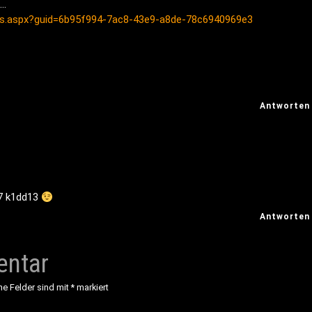
n…
ls.aspx?guid=6b95f994-7ac8-43e9-a8de-78c6940969e3
Antworten
p7 k1dd13
Antworten
entar
he Felder sind mit
*
markiert