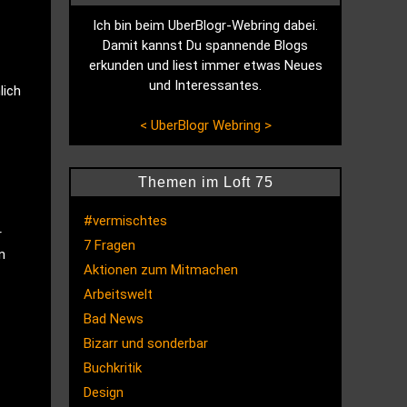
Ich bin beim UberBlogr-Webring dabei.
Damit kannst Du spannende Blogs
erkunden und liest immer etwas Neues
und Interessantes.
lich
<
UberBlogr Webring
>
Themen im Loft 75
#vermischtes
r
7 Fragen
n
Aktionen zum Mitmachen
Arbeitswelt
Bad News
Bizarr und sonderbar
Buchkritik
Design