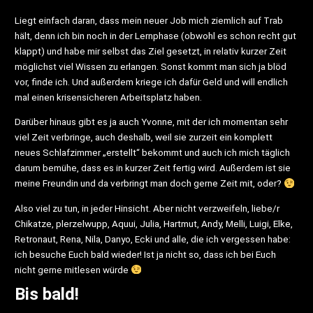
Liegt einfach daran, dass mein neuer Job mich ziemlich auf Trab
hält, denn ich bin noch in der Lernphase (obwohl es schon recht gut
klappt) und habe mir selbst das Ziel gesetzt, in relativ kurzer Zeit
möglichst viel Wissen zu erlangen. Sonst kommt man sich ja blöd
vor, finde ich. Und außerdem kriege ich dafür Geld und will endlich
mal einen krisensicheren Arbeitsplatz haben.
Darüber hinaus gibt es ja auch Yvonne, mit der ich momentan sehr
viel Zeit verbringe, auch deshalb, weil sie zurzeit ein komplett
neues Schlafzimmer „erstellt“ bekommt und auch ich mich täglich
darum bemühe, dass es in kurzer Zeit fertig wird. Außerdem ist sie
meine Freundin und da verbringt man doch gerne Zeit mit, oder?
Also viel zu tun, in jeder Hinsicht. Aber nicht verzweifeln, liebe/r
Chikatze, plerzelwupp, Aquui, Julia, Hartmut, Andy, Melli, Luigi, Elke,
Retronaut, Rena, Nila, Danyo, Ecki und alle, die ich vergessen habe:
ich besuche Euch bald wieder! Ist ja nicht so, dass ich bei Euch
nicht gerne mitlesen würde
Bis bald!