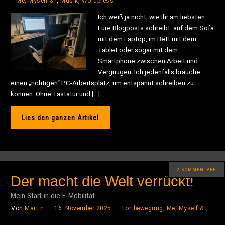
Me, Myself & I
,
Musik
,
Wordpress
Ich weiß ja nicht, wie Ihr am liebsten
Eure Blogposts schreibt: auf dem Sofa
mit dem Laptop, im Bett mit dem
Tablet oder sogar mit dem
Smartphone zwischen Arbeit und
Vergnügen. Ich jedenfalls brauche
einen „richtigen“ PC-Arbeitsplatz, um entspannt schreiben zu
können. Ohne Tastatur und […]
Lies den ganzen Artikel
2 KOMMENTARE
Der macht die Welt verrückt!
Mein Start in die E-Mobilität
Von
Martin
16. November 2025
Fortbewegung
,
Me, Myself & I