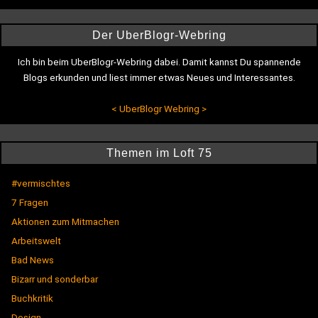
Der UberBlogr-Webring
Ich bin beim UberBlogr-Webring dabei. Damit kannst Du spannende
Blogs erkunden und liest immer etwas Neues und Interessantes.
<
UberBlogr Webring
>
Themen im Loft 75
#vermischtes
7 Fragen
Aktionen zum Mitmachen
Arbeitswelt
Bad News
Bizarr und sonderbar
Buchkritik
Design