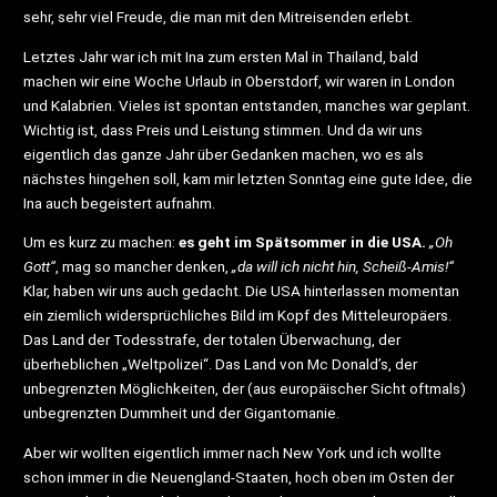
sehr, sehr viel Freude, die man mit den Mitreisenden erlebt.
Letztes Jahr war ich mit Ina zum ersten Mal in Thailand, bald
machen wir eine Woche Urlaub in Oberstdorf, wir waren in London
und Kalabrien. Vieles ist spontan entstanden, manches war geplant.
Wichtig ist, dass Preis und Leistung stimmen. Und da wir uns
eigentlich das ganze Jahr über Gedanken machen, wo es als
nächstes hingehen soll, kam mir letzten Sonntag eine gute Idee, die
Ina auch begeistert aufnahm.
Um es kurz zu machen:
es geht im Spätsommer in die USA.
„Oh
Gott“
, mag so mancher denken,
„da will ich nicht hin, Scheiß-Amis!“
Klar, haben wir uns auch gedacht. Die USA hinterlassen momentan
ein ziemlich widersprüchliches Bild im Kopf des Mitteleuropäers.
Das Land der Todesstrafe, der totalen Überwachung, der
überheblichen „Weltpolizei“. Das Land von Mc Donald’s, der
unbegrenzten Möglichkeiten, der (aus europäischer Sicht oftmals)
unbegrenzten Dummheit und der Gigantomanie.
Aber wir wollten eigentlich immer nach New York und ich wollte
schon immer in die Neuengland-Staaten, hoch oben im Osten der