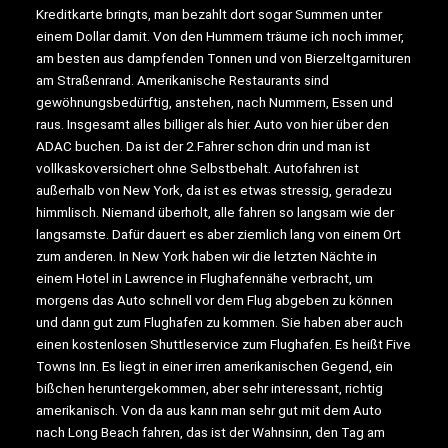
Kreditkarte bringts, man bezahlt dort sogar Summen unter
einem Dollar damit. Von den Hummern träume ich noch immer,
am besten aus dampfenden Tonnen und von Bierzeltgarnituren
am Straßenrand. Amerikanische Restaurants sind
gewöhnungsbedürftig, anstehen, nach Nummern, Essen und
raus. Insgesamt alles billiger als hier. Auto von hier über den
ADAC buchen. Da ist der 2.Fahrer schon drin und man ist
vollkaskoversichert ohne Selbstbehalt. Autofahren ist
außerhalb von New York, da ist es etwas stressig, geradezu
himmlisch. Niemand überholt, alle fahren so langsam wie der
langsamste. Dafür dauert es aber ziemlich lang von einem Ort
zum anderen. In New York haben wir die letzten Nächte in
einem Hotel in Lawrence in Flughafennähe verbracht, um
morgens das Auto schnell vor dem Flug abgeben zu können
und dann gut zum Flughafen zu kommen. Sie haben aber auch
einen kostenlosen Shuttleservice zum Flughafen. Es heißt Five
Towns Inn. Es liegt in einer irren amerikanischen Gegend, ein
bißchen heruntergekommen, aber sehr interessant, richtig
amerikanisch. Von da aus kann man sehr gut mit dem Auto
nach Long Beach fahren, das ist der Wahnsinn, den Tag am