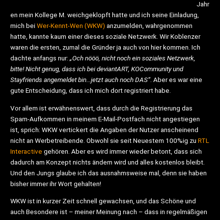
Jahr
en mein Kollege M. weichgeklopft hatte und ich seine Einladung,
mich bei
Wer-Kennt-Wen (WKW)
anzumelden, wahrgenommen
hatte, kannte kaum einer dieses soziale Netzwerk. Wir Koblenzer
waren die ersten, zumal die Gründer ja auch von hier kommen. Ich
dachte anfangs nur:
„Och nööö, nicht noch ein soziales Netzwerk,
bitte! Nicht genug, dass ich bei deviantART, KOCommunity und
Stayfriends angemeldet bin…jetzt auch noch DAS“
. Aber es war eine
gute Entscheidung, dass ich mich dort registriert habe.
Vor allem ist erwähnenswert, dass durch die Registrierung das
Spam-Aufkommen in meinem E-Mail-Postfach nicht angestiegen
ist, sprich: WKW vertickert die Angaben der Nutzer anscheinend
nicht an Werbetreibende. Obwohl sie seit Neuestem 100%ig zu
RTL
Interactive
gehören. Aber es wird immer wieder betont, dass sich
dadurch am Konzept nichts ändern wird und alles kostenlos bleibt.
Und den Jungs glaube ich das ausnahmsweise mal, denn sie haben
bisher immer ihr Wort gehalten!
WKW ist in kurzer Zeit schnell gewachsen, und das Schöne und
auch Besondere ist – meiner Meinung nach – dass in regelmäßigen