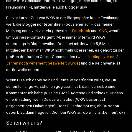
habe! Alte Schulkameraden, Ex-Kollegen, meine halbe Firma, Ex-
Freundinnen :-), mittlerweile auch Blogger usw.
Bis vor kurzer Zeit war WKW in der Blogosphäre keine Erwähnung
wert, die Blogger richteten ihren Focus eher auf – das meiner
Meinung nach viel zu sehr gehypte –
Facebook
und
XING
, wenn’s
um Business-Kontakte geht. Aber immer öfter wird WKW
neuerdings in Blogs erwähnt. Denn bei mittlerweile 5,5 Mio.
Mitgliedern kann man WKW nicht mehr übersehen, es gehört zu den
großen deutschen Online-Communities (
was allerdings vor ca. 2
Jahren noch
vehement
bezweifelt wurde
) und die Reichweite ist
mittlerweile enorm.
Wenn Du auch dabei sein und Leute wiederfinden willst, die Du
schon für lange verschollen geglaubt hast, dann schreibe einen
Kommentar. Ich habe ja Deine E-Mail-Adresse und schicke Dir dann
eine Einladung, wenn Du das wünschst (WKW basiert auf
gegenseitigen Einladungen). Oder Du schreibst mir, ob Du schon
dabei bist, dann frage ich Dich bei WKW an, ob wir uns „kennen“, ok?
Sehen wir uns?