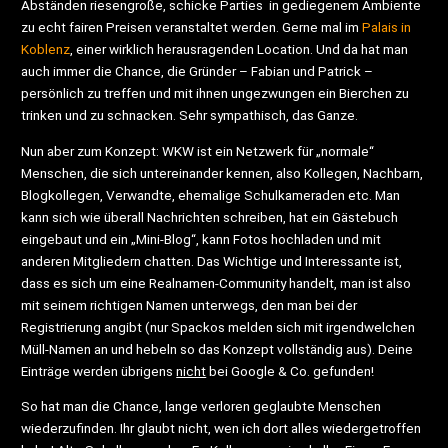
Abständen riesengroße, schicke Parties in gediegenem Ambiente
zu echt fairen Preisen veranstaltet werden. Gerne mal im
Palais in
Koblenz
, einer wirklich herausragenden Location. Und da hat man
auch immer die Chance, die Gründer – Fabian und Patrick –
persönlich zu treffen und mit ihnen ungezwungen ein Bierchen zu
trinken und zu schnacken. Sehr sympathisch, das Ganze.
Nun aber zum Konzept: WKW ist ein Netzwerk für „normale“
Menschen, die sich untereinander kennen, also Kollegen, Nachbarn,
Blogkollegen, Verwandte, ehemalige Schulkameraden etc. Man
kann sich wie überall Nachrichten schreiben, hat ein Gästebuch
eingebaut und ein „Mini-Blog“, kann Fotos hochladen und mit
anderen Mitgliedern chatten. Das Wichtige und Interessante ist,
dass es sich um eine Realnamen-Community handelt, man ist also
mit seinem richtigen Namen unterwegs, den man bei der
Registrierung angibt (nur Spackos melden sich mit irgendwelchen
Müll-Namen an und hebeln so das Konzept vollständig aus). Deine
Einträge werden übrigens
nicht
bei Google & Co. gefunden!
So hat man die Chance, lange verloren geglaubte Menschen
wiederzufinden. Ihr glaubt nicht, wen ich dort alles wiedergetroffen