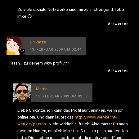
Zu viele soziale Netzwerke sind mir zu anstrengend, liebe
Imke 🙂
Antworten
Chikatze
13. FEBRUAR 2009 UM 02:44
äääh… zu deinem wkw profil???
Antworten
Martin
13. FEBRUAR 2009 UM 02:57
Liebe Chikatze, ich kann das Profil nur verlinken, wenn ich
online bin. Und dann lautet das
http://www.wer-kennt-
wen.de/person
. Nicht wirklich hilfreich. Also musst Du nach
meinem Namen, nämlich M a r t i n S c h u p p a n suchen. Ich
hatte Dich schon mal angefragt, ob du mich „kennst“ und