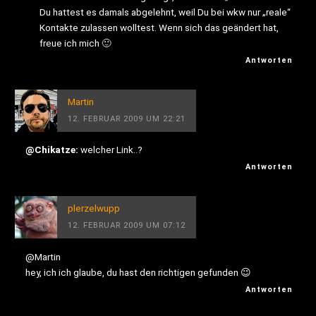
Du hattest es damals abgelehnt, weil Du bei wkw nur „reale“
Kontakte zulassen wolltest. Wenn sich das geändert hat,
freue ich mich 🙂
Antworten
Martin
12. FEBRUAR 2009 UM 22:21
@Chikatze:
welcher Link..?
Antworten
plerzelwupp
12. FEBRUAR 2009 UM 07:12
@Martin
hey, ich ich glaube, du hast den richtigen gefunden 😉
Antworten