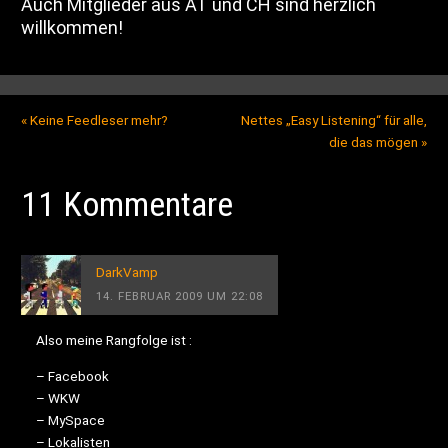
Auch Mitglieder aus AT und CH sind herzlich
willkommen!
«
Keine Feedleser mehr?
Nettes „Easy Listening“ für alle,
die das mögen
»
11 Kommentare
DarkVamp
14. FEBRUAR 2009 UM 22:08
Also meine Rangfolge ist :
– Facebook
– WKW
– MySpace
– Lokalisten