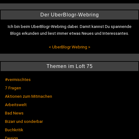
Der UberBlogr-Webring
Ich bin beim UberBlogr-Webring dabei. Damit kannst Du spannende
Blogs erkunden und liest immer etwas Neues und Interessantes.
<
UberBlogr Webring
>
Themen im Loft 75
#vermischtes
7 Fragen
Aktionen zum Mitmachen
Arbeitswelt
Bad News
Bizarr und sonderbar
Buchkritik
Design