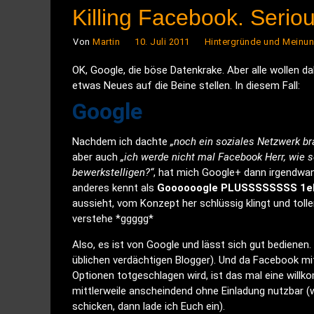
Killing Facebook. Seriou
Von
Martin
10. Juli 2011
Hintergründe und Meinu
OK, Google, die böse Datenkrake. Aber alle wollen da
etwas Neues auf die Beine stellen. In diesem Fall:
Google
+
Nachdem ich dachte
„noch ein soziales Netzwerk b
aber auch
„ich werde nicht mal Facebook Herr, wie s
bewerkstelligen?“
, hat mich Google+ dann irgendwan
anderes kennt als
Goooooogle PLUSSSSSSSS 1el
aussieht, vom Konzept her schlüssig klingt und toll
verstehe *ggggg*
Also, es ist von Google und lässt sich gut bedienen
üblichen verdächtigen Blogger). Und da Facebook mit
Optionen totgeschlagen wird, ist das mal eine willk
mittlerweile anscheindend ohne Einladung nutzbar (w
schicken, dann lade ich Euch ein).