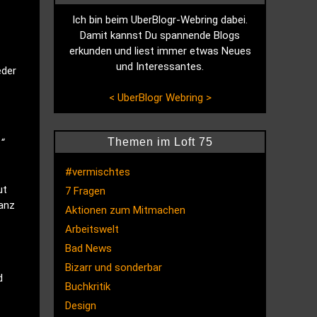
Ich bin beim UberBlogr-Webring dabei.
Damit kannst Du spannende Blogs
erkunden und liest immer etwas Neues
und Interessantes.
eder
<
UberBlogr Webring
>
Themen im Loft 75
“
#vermischtes
ut
7 Fragen
ganz
Aktionen zum Mitmachen
Arbeitswelt
Bad News
Bizarr und sonderbar
d
Buchkritik
Design