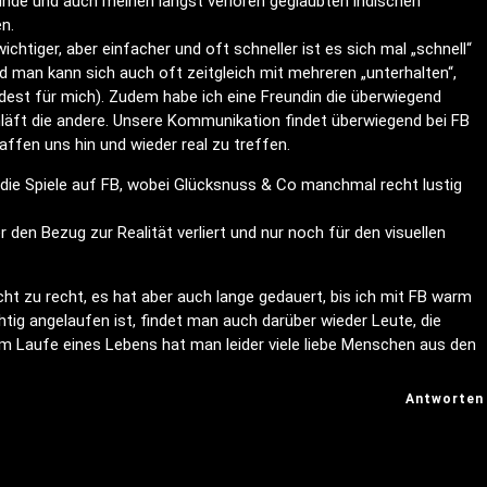
unde und auch meinen längst verloren geglaubten indischen
n.
ichtiger, aber einfacher und oft schneller ist es sich mal „schnell“
d man kann sich auch oft zeitgleich mit mehreren „unterhalten“,
dest für mich). Zudem habe ich eine Freundin die überwiegend
hläft die andere. Unsere Kommunikation findet überwiegend bei FB
ffen uns hin und wieder real zu treffen.
 die Spiele auf FB, wobei Glücksnuss & Co manchmal recht lustig
 den Bezug zur Realität verliert und nur noch für den visuellen
cht zu recht, es hat aber auch lange gedauert, bis ich mit FB warm
htig angelaufen ist, findet man auch darüber wieder Leute, die
m Laufe eines Lebens hat man leider viele liebe Menschen aus den
Antworten