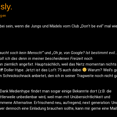
sly.
ngen
bei sein, wenn die Jungs und Mädels vom Club „Don’t be evil“ mal wi
raucht soch kein Mensch!“
und
„Oh je, von Google? Ist bestimmt evil…
oll ich das denn in meiner bescheidenen Freizeit noch
n ziemlich angefixt. Hauptsächlich, weil das Netz momentan nichts
f!
Doller Hype. Jetzt ist das Loft 75 auch dabei
Warum? Weil’s g
en Schnickschnack anbietet, den ich in seiner Tragweite noch nicht 
. Dank Medienhype findet man sogar einige Bekannte dort (z.B. die
tlerweile unbedienbar wird, weil man mit Unübersichtlichkeit und
ommene Alternative. Erfrischend neu, aufregend, next generation. Un
er dennoch eine Einladung brauchen sollte, kann mir gerne eine Mail