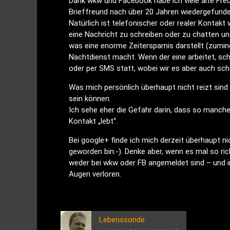
Dank wkw und Facebook habe ich viele alte Fre
Brieffreund nach über 20 Jahren wiedergefunde
Natürlich ist telefonischer oder realer Kontakt w
eine Nachricht zu schreiben oder zu chatten un
was eine enorme Zeitersparnis darstellt (zumin
Nachtdienst macht. Wenn der eine arbeitet, sc
oder per SMS statt, wobei wir es aber auch scha
Was mich persönlich überhaupt nicht reizt sind
sein können.
Ich sehe eher die Gefahr darin, dass so mancher
Kontakt „lebt“.
Bei google+ finde ich mich derzeit überhaupt ni
geworden bin:-). Denke aber, wenn es mal so ric
weder bei wkw oder FB angemeldet sind – und i
Augen verloren.
Lebenssonde