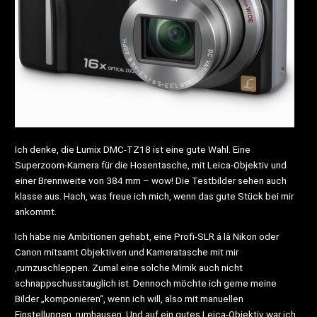
Ich denke, die Lumix DMC-TZ18 ist eine gute Wahl. Eine
Superzoom-Kamera für die Hosentasche, mit Leica-Objektiv und
einer Brennweite von 384 mm – wow! Die Testbilder sehen auch
klasse aus. Hach, was freue ich mich, wenn das gute Stück bei mir
ankommt.
Ich habe nie Ambitionen gehabt, eine Profi-SLR á là Nikon oder
Canon mitsamt Objektiven und Kameratasche mit mir
‚rumzuschleppen. Zumal eine solche Mimik auch nicht
schnappschusstauglich ist. Dennoch möchte ich gerne meine
Bilder „komponieren“, wenn ich will, also mit manuellen
Einstellungen ‚rumhausen. Und auf ein gutes Leica-Objektiv war ich