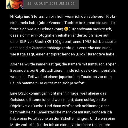
23. AUGUST 2011 UM 21:02
Hi Katja und Stefan, ich bin froh, wenn ich den schweren Klotz
nicht mehr habe (aber Yvonnes Tochter bekommt sie und die
freut sich wie ein Schneekönig
). Irgendwann merkte ich,
dass sich mein Fotografierverhalten änderte. Ich habe auf
einer SLR von Ricoh (KR-10) gelernt, anno 1992. Ich behaupte,
dass ich die Zusammenhänge recht gut verstehe und auch,
wie Katja sagt, einen entsprechenden „Blick“ für Motive habe.
Aber es wurde immer lästiger, die Kamera mit rumzuschleppen.
Besonders bei Großstadttouren finde ich das extrem peinlich,
wenn das Teil wie bei einem japanischen Touristen vor dem
Bauch bammelt. Da outet man sich ja sofort.
Eine DSLR kommt gar nicht mehr infrage, weil alleine das
Gehäuse oft teuer ist und wenn nicht, dann schlagen die
Objektive zu Buche. Und dann wird’s noch schlimmer, dann
bammelt keine Kameratasche mehr vor mir rum, sondern ich
habe eine Fototasche an der Schulter hängen. Und wenn eine
Motiv vorbeiläuft oder ich an einem vorbeifahre (auch sehr