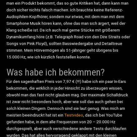
man ein Produkt bekommt, das so gute Kritiken hat, dann kann man
doch sicher nichts falsch machen. Ich brauchte keine Referenz-
Audiophilen-Kopfhörer, sondern nur etwas, mit dem man mit dem
Smartphone Musik hören kann, ohne das man sich ärgert, weil der
Klang scheiße ist. Da ich auch mal gerne Stücke mit größerem
Dynamikumfang höre (z.B. Telegraph Road von den Dire Straits oder
Songs von Pink Floyd), sollten Basswiedergabe und Detailtreue
stimmen. Mein Hörvermögen als 51-jähriger geht übrigens bis
15.000 Hz, wie ich kürzlich feststellen konnte.
Was habe ich bekommen?
Für den sagenhaften Preis von 7,97 € (!!!) habe ich ein paar In-Ears
bekommen, die wirklich in jeder Hinsicht zu überzeugen wissen,
obwohl man das fast nicht glauben mag. Der maximale Schalldruck
ist zwar nicht besonders hoch, aber wie soll das auch gehen bei
solch kleinen Dingern. Dennoch sind sie laut genug. Was mich am
meisten beeindruckt hat ist ein
Testvideo
, das ich bei YouTube
gefunden habe, in dem alle Frequenzen von 20 – 20.000 Hz
durchgespielt, aber auch verschiedene andere Tests durchlaufen
wurden. Das hat alles hervorragend geklappt mit den kleinen