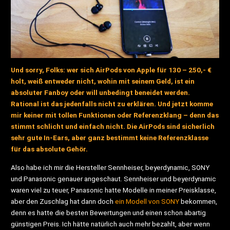
Und sorry, Folks: wer sich AirPods von Apple für 130 – 250,- €
holt, weiß entweder nicht, wohin mit seinem Geld, ist ein
absoluter Fanboy oder will unbedingt beneidet werden.
Rational ist das jedenfalls nicht zu erklären. Und jetzt komme
mir keiner mit tollen Funktionen oder Referenzklang – denn das
stimmt schlicht und einfach nicht. Die AirPods sind sicherlich
sehr gute In-Ears, aber ganz bestimmt keine Referenzklasse
für das absolute Gehör.
Also habe ich mir die Hersteller Sennheiser, beyerdynamic, SONY
und Panasonic genauer angeschaut. Sennheiser und beyerdynamic
waren viel zu teuer, Panasonic hatte Modelle in meiner Preisklasse,
aber den Zuschlag hat dann doch
ein Modell von SONY
bekommen,
denn es hatte die besten Bewertungen und einen schon abartig
günstigen Preis. Ich hätte natürlich auch mehr bezahlt, aber wenn