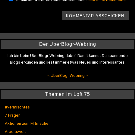
Der UberBlogr-Webring
Ich bin beim UberBlogr-Webring dabei. Damit kannst Du spannende
Blogs erkunden und liest immer etwas Neues und Interessantes.
<
UberBlogr Webring
>
Themen im Loft 75
#vermischtes
7 Fragen
Aktionen zum Mitmachen
Arbeitswelt