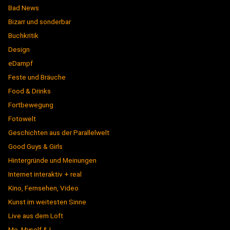
Bad News
Bizarr und sonderbar
Buchkritik
Design
eDampf
Feste und Bräuche
Food & Drinks
Fortbewegung
Fotowelt
Geschichten aus der Parallelwelt
Good Guys & Girls
Hintergründe und Meinungen
Internet interaktiv + real
Kino, Fernsehen, Video
Kunst im weitesten Sinne
Live aus dem Loft
Me, Myself & I