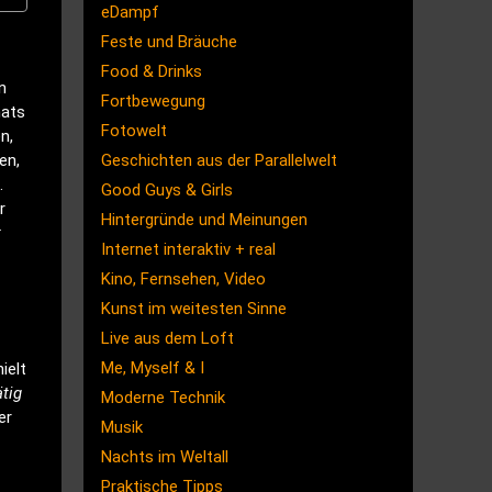
eDampf
Feste und Bräuche
Food & Drinks
n
Fortbewegung
nats
Fotowelt
n,
en,
Geschichten aus der Parallelwelt
.
Good Guys & Girls
r
Hintergründe und Meinungen
t
Internet interaktiv + real
Kino, Fernsehen, Video
Kunst im weitesten Sinne
Live aus dem Loft
Me, Myself & I
ielt
ätig
Moderne Technik
er
Musik
Nachts im Weltall
Praktische Tipps