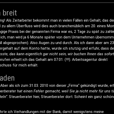
 breit
g! Als Zeitarbeiter bekommt man in vielen Fällen ein Gehalt, das de
nd zu allem Überfluss wird dies auch branchenüblich am 20. eines Mo
ängige Praxis bei der genannten Firma war es, 2 Tage zu spät zu zahle
hte ich, man wird ja 6 Monate später von dem Unternehmen übernomm
ll abgesprochen). Also Augen zu und durch. Als ich dann aber am 23
gehalt auf dem Konto hatte, wurde ich stutzig und erfuhr, dass de
te, das kann eigentlich gar nicht sein, wir buchen Ihnen das sofor
fen erhielt ich das Gehalt am 07.01. (!!!). Arbeitsagentur direkt
uschuss für mich erhält.
laden
. Aber als ich zum 31.03. 2010 von dieser „Firma“ gekündigt wurde, erh
erberater hat einen Fehler gemacht, weil Sie ja nicht mehr für uns t
teln“
. Steuerberater hier, Steuerberater dort. Scheint ein ganz schön
führte ich Verhandlungen mit der Bank, damit wenigstens meine