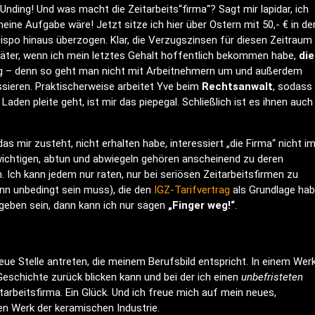
ding! Und was macht die Zeitarbeits“firma“? Sagt mir lapidar, ich
eine Aufgabe wäre! Jetzt sitze ich hier über Ostern mit 50,- € in de
ispo hinaus überzogen. Klar, die Verzugszinsen für diesen Zeitraum
päter, wenn ich mein letztes Gehalt hoffentlich bekommen habe,
die
ag – denn so geht man nicht mit Arbeitnehmern um und außerdem
ssieren. Praktischerweise arbeitet Yve beim
Rechtsanwalt
, sodass 
aden pleite geht, ist mir das piepegal. Schließlich ist es ihnen auch
das mir zusteht, nicht erhalten habe, interessiert „die Firma“ nicht i
ichtigen, abtun und abwiegeln gehören anscheinend zu deren
 Ich kann jedem nur raten, nur bei seriösen Zeitarbeitsfirmen zu
enn unbedingt sein muss), die den
IGZ-Tarifvertrag
als Grundlage hab
egeben sein, dann kann ich nur sagen
„Finger weg!“
.
eue Stelle antreten, die meinem Berufsbild entspricht. In einem Wer
eschichte zurück blicken kann und bei der ich einen
unbefristeten
tarbeitsfirma. Ein Glück. Und ich freue mich auf mein neues,
 Werk der keramischen Industrie.