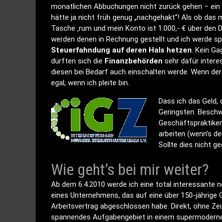
monatlichen Abbuchungen nicht zurück gehen – ein Un
hätte ja nicht früh genug „nachgehakt“! Als ob das m
Tasche ‚rum und mein Konto ist 1.000,- € über den D
werden denen in Rechnung gestellt und ich werde s
Steuerfahndung auf deren Hals hetzen
. Kein G
dürften sich die
Finanzbehörden
sehr dafür intere
diesen bei Bedarf auch einschalten werde. Wenn der L
egal, wenn ich pleite bin.
Dass ich das Geld, 
Geringsten. Beschw
Geschäftspraktiken.
arbeiten (wenn’s d
Sollte dies nicht g
Wie geht’s bei mir weiter?
Ab dem 6.4.2010 werde ich eine total interessante n
eines Unternehmens, das auf eine über 150-jährige G
Arbeitsvertrag abgeschlossen habe. Direkt, ohne Zei
spannendes Aufgabengebiet in einem supermodernen