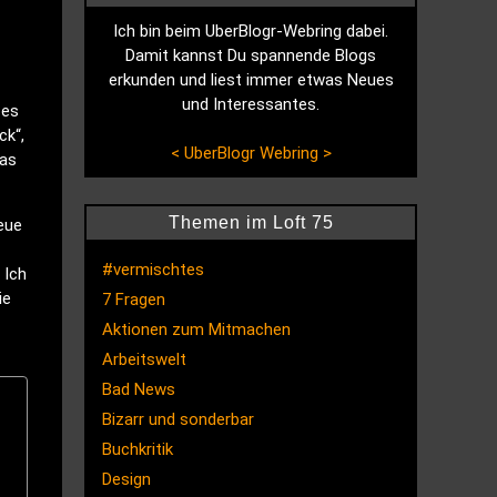
Ich bin beim UberBlogr-Webring dabei.
Damit kannst Du spannende Blogs
erkunden und liest immer etwas Neues
und Interessantes.
 es
ck“,
<
UberBlogr Webring
>
Das
Themen im Loft 75
neue
#vermischtes
 Ich
ie
7 Fragen
Aktionen zum Mitmachen
Arbeitswelt
Bad News
Bizarr und sonderbar
Buchkritik
Design