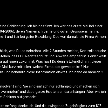
ne Schilderung. Ich bin bestürzt. Ich war das erste Mal bei einer
2004-2006), deren Namen ich gerne und guten Gewissens nenne,
, nett und fair bei guter Bezahlung. Das war damals die Firma Armon,
blich, was Du da schreibst. Alle 2 Stunden melden, Kontrollbesuche
stehen, dass Du Rechtsschutz und Anwälte empfiehlst. Leider weiß
 da auf einen zukommt. Was hast Du denn letztendlich mit dieser
r Mail kurz mitteilen, welche Firma das gewesen ist? Nur
alls und behandle diese Information diskret. Ich habe da nämlich 2
insolvent sind. Sie sind einfach nur schlampig und machen sich
e „vermieten“ und dass ganze Existenzen daranhängen. Aber wie ich
zum Schluss aufgemacht…
er Anfang, denke ich. Und die zwingende Zugehörigkeit zum IGZ