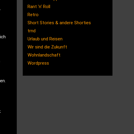
Rant 'n' Roll
r
Retro
Short Stories & andere Shorties
trnd
ich
Urlaub und Reisen
Wir sind die Zukunft
Wohnlandschaft
m
Wordpress
en.
k