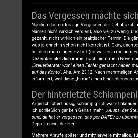
Das Vergessen machte sich
Nämlich das erstmalige Vergessen der Gehaltszahlun
Namen nicht wirklich verdient, also viel zu wenig. U
gezahlt, nicht wirklich ein praktischer Termin. Die g
was ja ohnehin schon nicht korrekt ist. Okay, dac
bei dem man eingesetzt ist (so war es in meinem Fa
Dezember plötzlich immer noch nicht mein November
„Steuerberater wohl einen Fehler gemacht haben müss
auf das Konto“
. Aha. Am 23.12. Nach mehrmaligen Anru
informiert, weil diese „Firma“ einen Eingliederungsz
Der hinterletzte Schlampen
Ärgerlich, überflüssig, schlampig. Ich war stinksauer
ich schließlich gar kein Gehalt mehr!
„Uuups, der Steu
sind, da hat er vergessen, das per DATEV zu übermit
Depp zu sein, der Herr.
Mehrere Anrufe später und mittlerweile mittellos, 