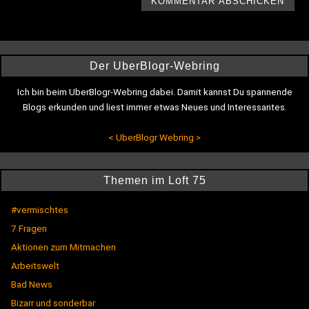
Der UberBlogr-Webring
Ich bin beim UberBlogr-Webring dabei. Damit kannst Du spannende
Blogs erkunden und liest immer etwas Neues und Interessantes.
<
UberBlogr Webring
>
Themen im Loft 75
#vermischtes
7 Fragen
Aktionen zum Mitmachen
Arbeitswelt
Bad News
Bizarr und sonderbar