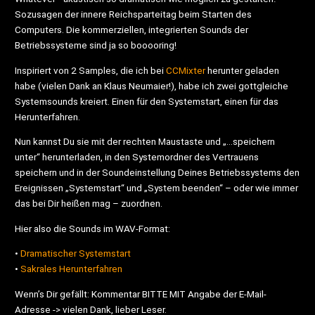
Sozusagen der innere Reichsparteitag beim Starten des
Computers. Die kommerziellen, integrierten Sounds der
Betriebssysteme sind ja so booooring!
Inspiriert von 2 Samples, die ich bei
CCMixter
herunter geladen
habe (vielen Dank an Klaus Neumaier!), habe ich zwei gottgleiche
Systemsounds kreiert. Einen für den Systemstart, einen für das
Herunterfahren.
Nun kannst Du sie mit der rechten Maustaste und „…speichern
unter“ herunterladen, in den Systemordner des Vertrauens
speichern und in der Soundeinstellung Deines Betriebssystems den
Ereignissen „Systemstart“ und „System beenden“ – oder wie immer
das bei Dir heißen mag – zuordnen.
Hier also die Sounds im WAV-Format:
•
Dramatischer Systemstart
•
Sakrales Herunterfahren
Wenn’s Dir gefällt: Kommentar BITTE MIT Angabe der E-Mail-
Adresse -> vielen Dank, lieber Leser.