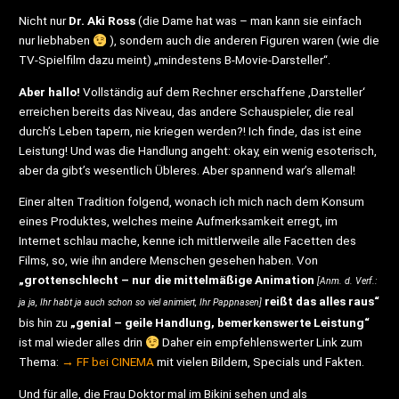
Nicht nur
Dr. Aki Ross
(die Dame hat was – man kann sie einfach
nur liebhaben
), sondern auch die anderen Figuren waren (wie die
TV-Spielfilm dazu meint) „mindestens B-Movie-Darsteller“.
Aber hallo!
Vollständig auf dem Rechner erschaffene ‚Darsteller‘
erreichen bereits das Niveau, das andere Schauspieler, die real
durch’s Leben tapern, nie kriegen werden?! Ich finde, das ist eine
Leistung! Und was die Handlung angeht: okay, ein wenig esoterisch,
aber da gibt’s wesentlich Übleres. Aber spannend war’s allemal!
Einer alten Tradition folgend, wonach ich mich nach dem Konsum
eines Produktes, welches meine Aufmerksamkeit erregt, im
Internet schlau mache, kenne ich mittlerweile alle Facetten des
Films, so, wie ihn andere Menschen gesehen haben. Von
„grottenschlecht – nur die mittelmäßige Animation
[Anm. d. Verf.:
reißt das alles raus“
ja ja, Ihr habt ja auch schon so viel animiert, Ihr Pappnasen]
bis hin zu
„genial – geile Handlung, bemerkenswerte Leistung“
ist mal wieder alles drin
Daher ein empfehlenswerter Link zum
Thema:
→ FF bei CINEMA
mit vielen Bildern, Specials und Fakten.
Und für alle, die Frau Doktor mal im Bikini sehen und als