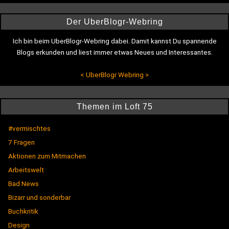
Der UberBlogr-Webring
Ich bin beim UberBlogr-Webring dabei. Damit kannst Du spannende
Blogs erkunden und liest immer etwas Neues und Interessantes.
<
UberBlogr Webring
>
Themen im Loft 75
#vermischtes
7 Fragen
Aktionen zum Mitmachen
Arbeitswelt
Bad News
Bizarr und sonderbar
Buchkritik
Design