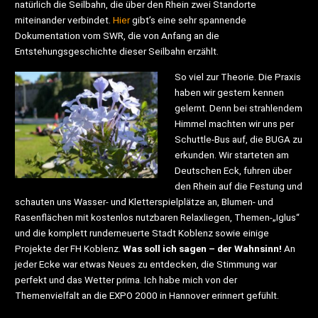
natürlich die Seilbahn, die über den Rhein zwei Standorte
miteinander verbindet.
Hier
gibt’s eine sehr spannende
Dokumentation vom SWR, die von Anfang an die
Entstehungsgeschichte dieser Seilbahn erzählt.
So viel zur Theorie. Die Praxis
haben wir gestern kennen
gelernt. Denn bei strahlendem
Himmel machten wir uns per
Schuttle-Bus auf, die BUGA zu
erkunden. Wir starteten am
Deutschen Eck, fuhren über
den Rhein auf die Festung und
schauten uns Wasser- und Kletterspielplätze an, Blumen- und
Rasenflächen mit kostenlos nutzbaren Relaxliegen, Themen-„Iglus“
und die komplett runderneuerte Stadt Koblenz sowie einige
Projekte der FH Koblenz.
Was soll ich sagen – der Wahnsinn!
An
jeder Ecke war etwas Neues zu entdecken, die Stimmung war
perfekt und das Wetter prima. Ich habe mich von der
Themenvielfalt an die EXPO 2000 in Hannover erinnert gefühlt.