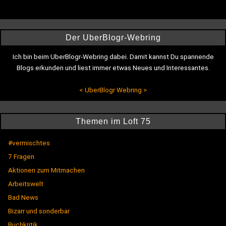
Der UberBlogr-Webring
Ich bin beim UberBlogr-Webring dabei. Damit kannst Du spannende
Blogs erkunden und liest immer etwas Neues und Interessantes.
<
UberBlogr Webring
>
Themen im Loft 75
#vermischtes
7 Fragen
Aktionen zum Mitmachen
Arbeitswelt
Bad News
Bizarr und sonderbar
Buchkritik