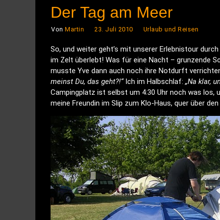
Der Tag am Meer
Von
Martin
23. Juli 2010
Urlaub und Reisen
S
o, und weiter geht’s mit unserer Erlebnistour du
im Zelt überlebt! Was für eine Nacht – grunzende 
musste Yve dann auch noch ihre Notdurft verrichten
meinst Du, das geht?!“
Ich im Halbschlaf:
„Na klar, u
Campingplatz ist selbst um 4:30 Uhr noch was los, 
meine Freundin im Slip zum Klo-Haus, quer über de