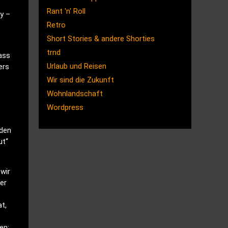
Rant 'n' Roll
y –
Retro
Short Stories & andere Shorties
trnd
ass
Urlaub und Reisen
ers
Wir sind die Zukunft
Wohnlandschaft
Wordpress
oden
ut“
wir
er
t,
en;