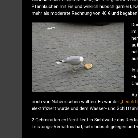
Pfannkuchen mit Eis und wirklich hübsch garniert, Ka
mehr als moderate Rechnung von 40 € und begaben 
Do
im 
he
auf
na
au
In 
Flo
Chr
Auf
noch von Nahem sehen wollten. Es war der
„Leucht
elektrifiziert wurde und dem Wasser- und Schifffah
2 Gehminuten entfernt liegt in Sichtweite das Resta
Leistungs-Verhältnis hat, sehr hübsch gelegen und wi