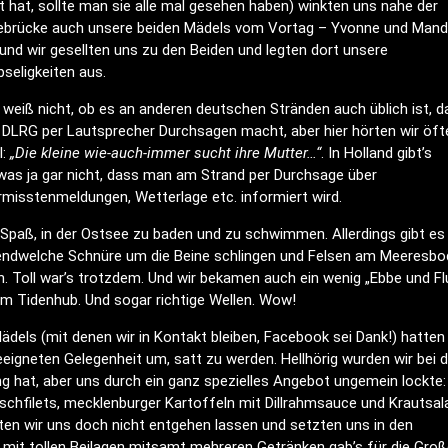
t hat, sollte man sie alle mal gesehen haben) winkten uns nahe der
ebrücke auch unsere beiden Mädels vom Vortag – Yvonne und Mand
und wir gesellten uns zu den Beiden und legten dort unsere
seligkeiten aus.
 weiß nicht, ob es an anderen deutschen Stränden auch üblich ist, d
 DLRG per Lautsprecher Durchsagen macht, aber hier hörten wir öft
l:
„Die kleine wie-auch-immer sucht ihre Mutter…“
. In Holland gibt’s
as ja gar nicht, dass man am Strand per Durchsage über
misstenmeldungen, Wetterlage etc. informiert wird.
 Spaß, in der Ostsee zu baden und zu schwimmen. Allerdings gibt es
rgendwelche Schnüre um die Beine schlingen und Felsen am Meeresb
. Toll war’s trotzdem. Und wir bekamen auch ein wenig „Ebbe und Fl
m Tidenhub. Und sogar richtige Wellen. Wow!
ls (mit denen wir in Kontakt bleiben, Facebook sei Dank!) hatten 
igneten Gelegenheit um, satt zu werden. Hellhörig wurden wir bei d
ng hat, aber uns durch ein ganz spezielles Angebot ungemein lockte:
chfilets, mecklenburger Kartoffeln mit Dillrahmsauce und Krautsala
ften wir uns doch nicht entgehen lassen und setzten uns in den
 mit tollen Beilagen mitsamt mehreren Getränken gab’s für die Groß