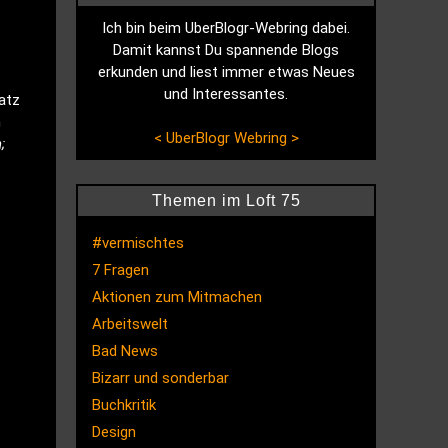
Ich bin beim UberBlogr-Webring dabei.
Damit kannst Du spannende Blogs
erkunden und liest immer etwas Neues
und Interessantes.
atz
n
<
UberBlogr Webring
>
;
Themen im Loft 75
#vermischtes
7 Fragen
Aktionen zum Mitmachen
Arbeitswelt
Bad News
Bizarr und sonderbar
Buchkritik
Design