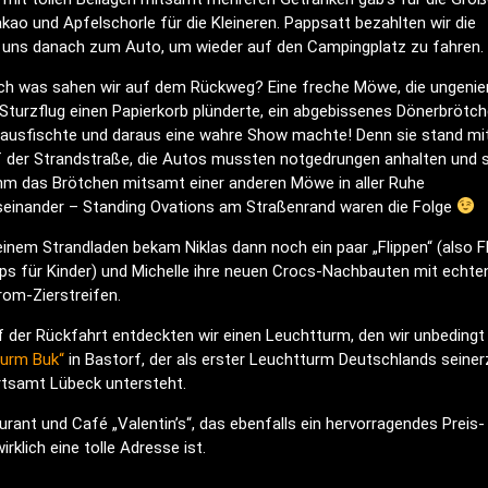
kao und Apfelschorle für die Kleineren. Pappsatt bezahlten wir die
uns danach zum Auto, um wieder auf den Campingplatz zu fahren.
ch was sahen wir auf dem Rückweg? Eine freche Möwe, die ungenie
Sturzflug einen Papierkorb plünderte, ein abgebissenes Dönerbrötc
rausfischte und daraus eine wahre Show machte! Denn sie stand mi
 der Strandstraße, die Autos mussten notgedrungen anhalten und s
hm das Brötchen mitsamt einer anderen Möwe in aller Ruhe
seinander – Standing Ovations am Straßenrand waren die Folge
einem Strandladen bekam Niklas dann noch ein paar „Flippen“ (also Fl
ps für Kinder) und Michelle ihre neuen Crocs-Nachbauten mit echte
om-Zierstreifen.
 der Rückfahrt entdeckten wir einen Leuchtturm, den wir unbedingt
turm Buk“
in Bastorf, der als erster Leuchtturm Deutschlands seiner
rtsamt Lübeck untersteht.
urant und Café „Valentin’s“, das ebenfalls ein hervorragendes Preis-
rklich eine tolle Adresse ist.