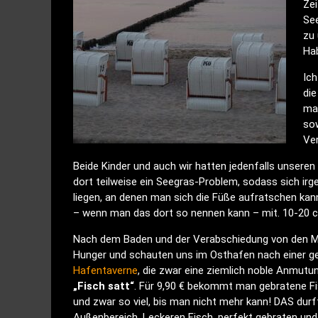
Zei
Se
zu 
Hab
Ich
die
ma
sow
Ver
Beide Kinder und auch wir hatten jedenfalls unseren
dort teilweise ein Seegras-Problem, sodass sich i
liegen, an denen man sich die Füße aufratschen kann
– wenn man das dort so nennen kann – mit. 10-20 c
Nach dem Baden und der Verabschiedung von den Mäde
Hunger und schauten uns im Osthafen nach einer gee
Hafentaverne
, die zwar eine ziemlich noble Anmutu
„Fisch satt“
. Für 9,90 € bekommt man gebratene Fis
und zwar so viel, bis man nicht mehr kann! DAS dur
Außenbereich. Leckeren Fisch, perfekt gebraten und