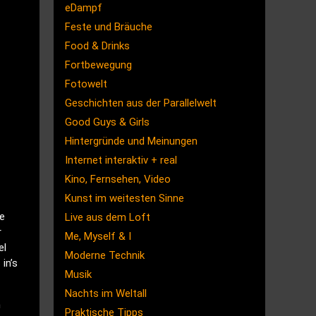
eDampf
Feste und Bräuche
Food & Drinks
Fortbewegung
Fotowelt
Geschichten aus der Parallelwelt
Good Guys & Girls
Hintergründe und Meinungen
Internet interaktiv + real
Kino, Fernsehen, Video
Kunst im weitesten Sinne
he
Live aus dem Loft
r
Me, Myself & I
el
Moderne Technik
in’s
Musik
Nachts im Weltall
n
Praktische Tipps