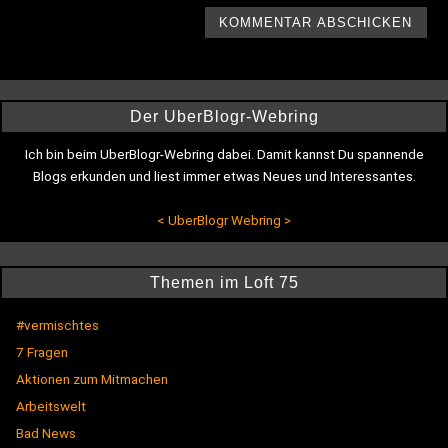
Der UberBlogr-Webring
Ich bin beim UberBlogr-Webring dabei. Damit kannst Du spannende
Blogs erkunden und liest immer etwas Neues und Interessantes.
<
UberBlogr Webring
>
Themen im Loft 75
#vermischtes
7 Fragen
Aktionen zum Mitmachen
Arbeitswelt
Bad News