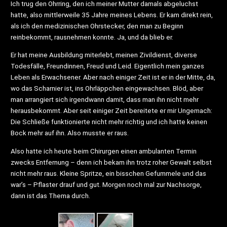
Ich trug den Ohrring, den ich meiner Mutter damals abgeluchst
hatte, also mittlerweile 35 Jahre meines Lebens. Er kam direkt rein,
als ich den medizinischen Ohrstecker, den man zu Beginn
reinbekommt, rausnehmen konnte. Ja, und da blieb er.
Er hat meine Ausbildung miterlebt, meinen Zivildienst, diverse
Todesfälle, Freundinnen, Freud und Leid. Eigentlich mein ganzes
Leben als Erwachsener. Aber nach einiger Zeit ist er in der Mitte, da,
wo das Scharnier ist, ins Ohrläppchen eingewachsen. Blöd, aber
man arrangiert sich irgendwann damit, dass man ihn nicht mehr
herausbekommt. Aber seit einiger Zeit bereitete er mir Ungemach:
Die Schließe funktionierte nicht mehr richtig und ich hatte keinen
Bock mehr auf ihn. Also musste er raus.
Also hatte ich heute beim Chirurgen einen ambulanten Termin
zwecks Entfernung – denn ich bekam ihn trotz roher Gewalt selbst
nicht mehr raus. Kleine Spritze, ein bisschen Gefummele und das
war’s – Pflaster drauf und gut. Morgen noch mal zur Nachsorge,
dann ist das Thema durch.