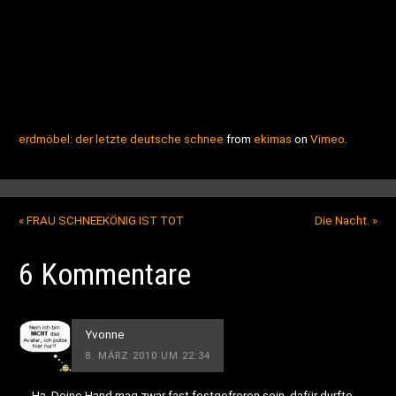
erdmöbel: der letzte deutsche schnee
from
ekimas
on
Vimeo
.
«
FRAU SCHNEEKÖNIG IST TOT
Die Nacht.
»
6 Kommentare
Yvonne
8. MÄRZ 2010 UM 22:34
Ha, Deine Hand mag zwar fast festgefroren sein, dafür durfte