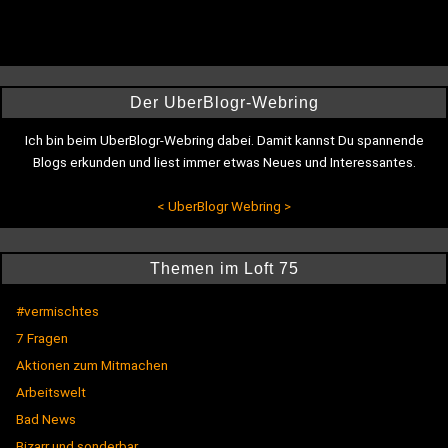
Der UberBlogr-Webring
Ich bin beim UberBlogr-Webring dabei. Damit kannst Du spannende
Blogs erkunden und liest immer etwas Neues und Interessantes.
<
UberBlogr Webring
>
Themen im Loft 75
#vermischtes
7 Fragen
Aktionen zum Mitmachen
Arbeitswelt
Bad News
Bizarr und sonderbar