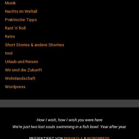
Musik
Nachts im Weltall
Praktische Tipps
Rant 'n' Roll
Retro
Short Stories & andere Shorties
trnd
Urlaub und Reisen
Wir sind die Zukunft
Wohnlandschaft
Wordpress
How I wish, how I wish you were here
We're just two lost souls swimming in a fish bowl. Year after year.
PRÄSENTIERT VON
PARABOLA
&
WORDPRESS.